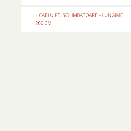
«
CABLU PT. SCHIMBATOARE – LUNGIME
200 CM.