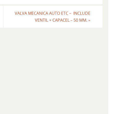
VALVA MECANICA AUTO ETC – INCLUDE
VENTIL + CAPACEL – 50 MM.
»