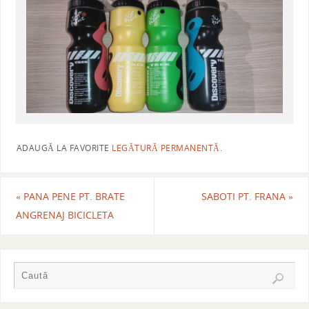
ADAUGĂ LA FAVORITE
LEGĂTURĂ PERMANENTĂ
.
«
PANA PENE PT. BRATE
SABOTI PT. FRANA
»
ANGRENAJ BICICLETA