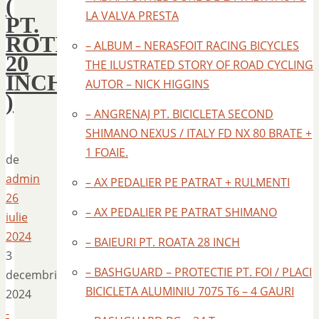
(
LA VALVA PRESTA
PT.
ROTI
– ALBUM – NERASFOIT RACING BICYCLES
20
THE ILUSTRATED STORY OF ROAD CYCLING
INCH
AUTOR – NICK HIGGINS
)
– ANGRENAJ PT. BICICLETA SECOND
SHIMANO NEXUS / ITALY FD NX 80 BRATE +
1 FOAIE.
de
admin
– AX PEDALIER PE PATRAT + RULMENTI
26
– AX PEDALIER PE PATRAT SHIMANO
iulie
2024
– BAIEURI PT. ROATA 28 INCH
3
– BASHGUARD – PROTECTIE PT. FOI / PLACI
decembrie
BICICLETA ALUMINIU 7075 T6 – 4 GAURI
2024
-