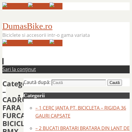
DumasBike.ro
Biciclete si accesorii intr-o gama variata
Sari la conținut
Categorie:
Caută după:
Caută
–
Categorii
CADRU
FARA
– 1 CERC JANTA PT. BICICLETA – RIGIDA 36
FURCA
GAURI CAPSATE
BICICLETA
– 2 BUCATI BRATARI BRATARA DIN LANT DE
BMX