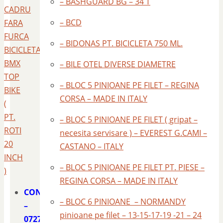
– BASHGUARD BG – 34 T
CADRU
– BCD
FARA
FURCA
– BIDONAS PT. BICICLETA 750 ML.
BICICLETA
BMX
– BILE OTEL DIVERSE DIAMETRE
TOP
– BLOC 5 PINIOANE PE FILET – REGINA
BIKE
CORSA – MADE IN ITALY
(
PT.
– BLOC 5 PINIOANE PE FILET ( gripat –
ROTI
necesita servisare ) – EVEREST G.CAMI –
20
CASTANO – ITALY
INCH
– BLOC 5 PINIOANE PE FILET PT. PIESE –
)
REGINA CORSA – MADE IN ITALY
CONTACT
– BLOC 6 PINIOANE – NORMANDY
–
pinioane pe filet – 13-15-17-19 -21 – 24
0727