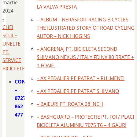
martie
LA VALVA PRESTA
2024
-
– ALBUM – NERASFOIT RACING BICYCLES
CHEI
THE ILUSTRATED STORY OF ROAD CYCLING
SCULE
AUTOR – NICK HIGGINS
UNELTE
– ANGRENAJ PT. BICICLETA SECOND
PT.
SHIMANO NEXUS / ITALY FD NX 80 BRATE +
SERVICE
1 FOAIE.
BICICLETE
– AX PEDALIER PE PATRAT + RULMENTI
CONTACT
–
– AX PEDALIER PE PATRAT SHIMANO
0727
– BAIEURI PT. ROATA 28 INCH
862
477
– BASHGUARD – PROTECTIE PT. FOI / PLACI
BICICLETA ALUMINIU 7075 T6 – 4 GAURI