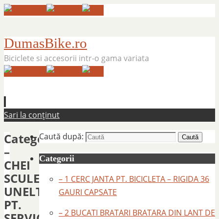
DumasBike.ro
Biciclete si accesorii intr-o gama variata
Sari la conținut
Categorie:
Caută după:
Caută
–
Categorii
CHEI
SCULE
– 1 CERC JANTA PT. BICICLETA – RIGIDA 36
UNELTE
GAURI CAPSATE
PT.
– 2 BUCATI BRATARI BRATARA DIN LANT DE
SERVICE