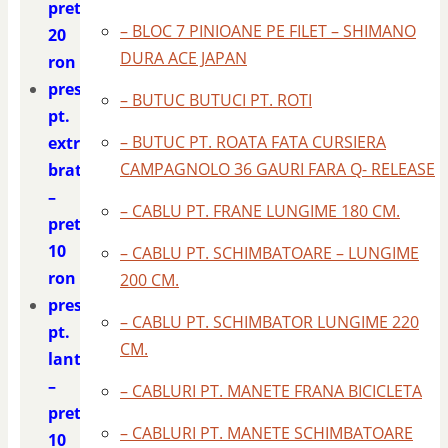
pret
– BLOC 7 PINIOANE PE FILET – SHIMANO
20
DURA ACE JAPAN
ron
presa
– BUTUC BUTUCI PT. ROTI
pt.
– BUTUC PT. ROATA FATA CURSIERA
extras
CAMPAGNOLO 36 GAURI FARA Q- RELEASE
bratele
–
– CABLU PT. FRANE LUNGIME 180 CM.
pret
10
– CABLU PT. SCHIMBATOARE – LUNGIME
ron
200 CM.
presa
– CABLU PT. SCHIMBATOR LUNGIME 220
pt.
CM.
lant
–
– CABLURI PT. MANETE FRANA BICICLETA
pret
– CABLURI PT. MANETE SCHIMBATOARE
10