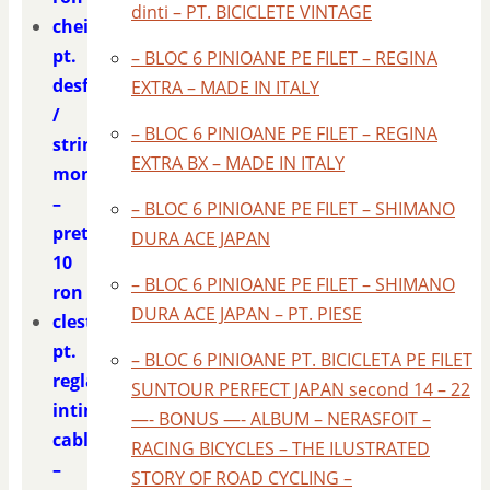
dinti – PT. BICICLETE VINTAGE
cheie
pt.
– BLOC 6 PINIOANE PE FILET – REGINA
desfacut
EXTRA – MADE IN ITALY
/
– BLOC 6 PINIOANE PE FILET – REGINA
strins
EXTRA BX – MADE IN ITALY
monobloc
–
– BLOC 6 PINIOANE PE FILET – SHIMANO
pret
DURA ACE JAPAN
10
– BLOC 6 PINIOANE PE FILET – SHIMANO
ron
DURA ACE JAPAN – PT. PIESE
cleste
pt.
– BLOC 6 PINIOANE PT. BICICLETA PE FILET
reglat
SUNTOUR PERFECT JAPAN second 14 – 22
intins
—- BONUS —- ALBUM – NERASFOIT –
cabluri
RACING BICYCLES – THE ILUSTRATED
–
STORY OF ROAD CYCLING –