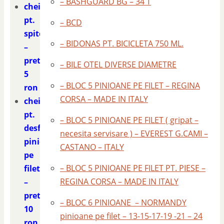
– BASHGUARD BG – 34 T
cheie
pt.
– BCD
spite
– BIDONAS PT. BICICLETA 750 ML.
–
pret
– BILE OTEL DIVERSE DIAMETRE
5
– BLOC 5 PINIOANE PE FILET – REGINA
ron
CORSA – MADE IN ITALY
cheie
pt.
– BLOC 5 PINIOANE PE FILET ( gripat –
desfacut
necesita servisare ) – EVEREST G.CAMI –
pinioane
CASTANO – ITALY
pe
– BLOC 5 PINIOANE PE FILET PT. PIESE –
filet
REGINA CORSA – MADE IN ITALY
–
pret
– BLOC 6 PINIOANE – NORMANDY
10
pinioane pe filet – 13-15-17-19 -21 – 24
ron