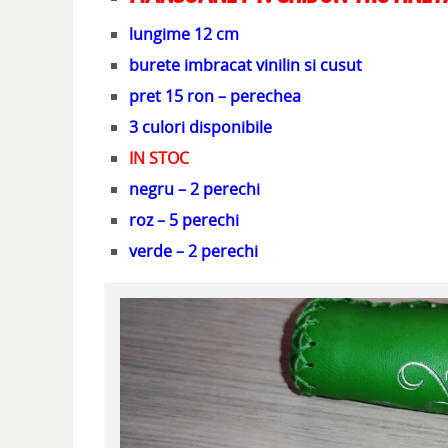
lungime 12 cm
burete imbracat vinilin si cusut
pret 15 ron – perechea
3 culori disponibile
IN STOC
negru – 2 perechi
roz – 5 perechi
verde – 2 perechi