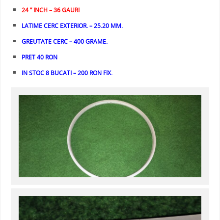
24 ” INCH – 36 GAURI
LATIME CERC EXTERIOR. – 25.20 MM.
GREUTATE CERC – 400 GRAME.
PRET 40 RON
IN STOC 8 BUCATI – 200 RON FIX.