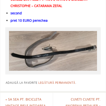
CHRISTOPHE – CATARAMA ZEFAL
second
pret 10 EURO perechea
ADAUGĂ LA FAVORITE
LEGĂTURĂ PERMANENTĂ
.
«
SA SEA PT. BICICLETA
CUVETI CUVETE PT.
VINTAGE PIELE INTOARSA –
ANGRENAJ PEDALIER
»