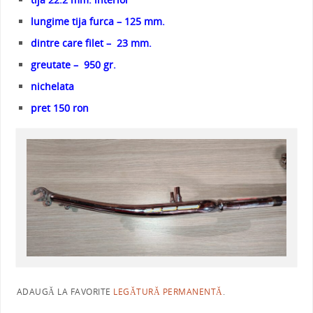
lungime tija furca – 125 mm.
dintre care filet – 23 mm.
greutate – 950 gr.
nichelata
pret 150 ron
ADAUGĂ LA FAVORITE
LEGĂTURĂ PERMANENTĂ
.