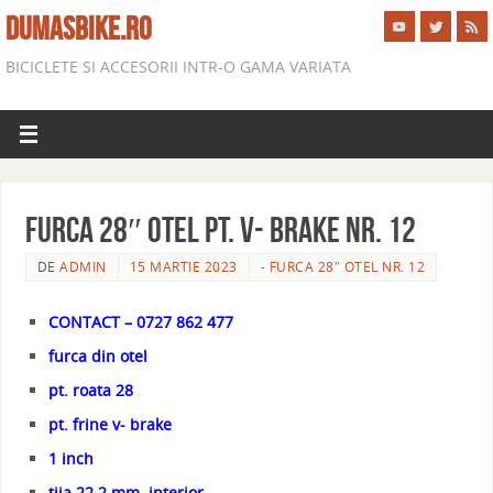
DUMASBIKE.RO
BICICLETE SI ACCESORII INTR-O GAMA VARIATA
FURCA 28″ OTEL PT. V- BRAKE NR. 12
DE
ADMIN
15 MARTIE 2023
- FURCA 28″ OTEL NR. 12
CONTACT – 0727 862 477
furca din otel
pt. roata 28
pt. frine v- brake
1 inch
tija 22.2 mm. interior