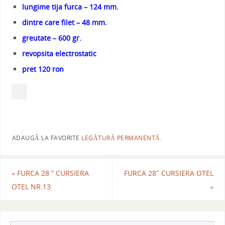
lungime tija furca – 124 mm.
dintre care filet – 48 mm.
greutate – 600 gr.
revopsita electrostatic
pret 120 ron
ADAUGĂ LA FAVORITE
LEGĂTURĂ PERMANENTĂ
.
«
FURCA 28 ” CURSIERA
FURCA 28″ CURSIERA OTEL
OTEL NR.13
»