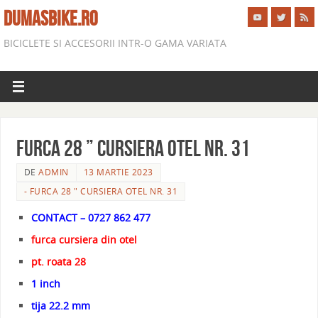
DUMASBIKE.RO
BICICLETE SI ACCESORII INTR-O GAMA VARIATA
FURCA 28 ” CURSIERA OTEL NR. 31
DE
ADMIN
13 MARTIE 2023
- FURCA 28 " CURSIERA OTEL NR. 31
CONTACT – 0727 862 477
furca cursiera din otel
pt. roata 28
1 inch
tija 22.2 mm