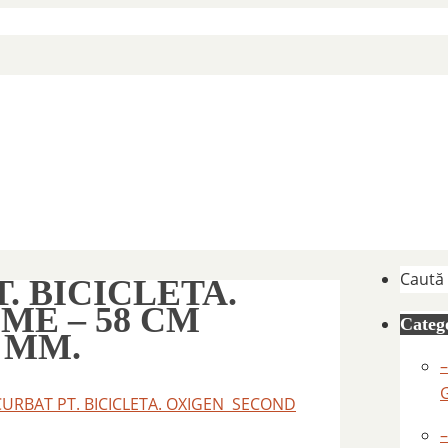
Caută
. BICICLETA.
ME – 58 CM
Catego
0 MM.
–
CURBAT PT. BICICLETA. OXIGEN SECOND