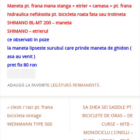
Maneta pt. frana mana stanga + etrier + camasa + pt. frana
hidraulica nefolosita pt. bicicleta roata fata sau trotineta
SHIMANO BL-MT 200 – maneta
SHIMANO – etrierul
ce observati in poze
la maneta lipseste surubul care prinde maneta de ghidon (
asa au venit )
pret fix 80 ron
ADAUGĂ LA FAVORITE
LEGĂTURĂ PERMANENTĂ
.
«
clesti / raci pt. frana
SA SHEA SEI SADDLE PT.
bicicleta vintage
BICICLETE DE ORAS – DE
WEINMANN TYPE 500
CURSE – MTB –
MONOCICLU ( CINELLI –