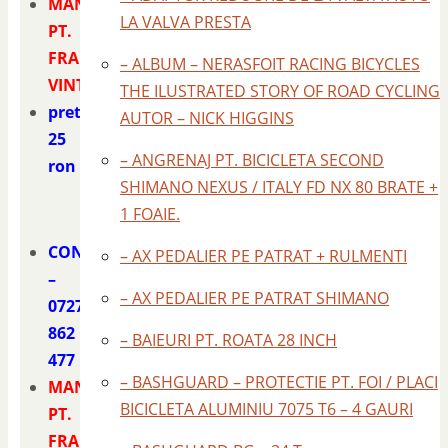
MANETE
LA VALVA PRESTA
PT.
FRANA
– ALBUM – NERASFOIT RACING BICYCLES
VINTAGE
THE ILUSTRATED STORY OF ROAD CYCLING
pret
AUTOR – NICK HIGGINS
25
– ANGRENAJ PT. BICICLETA SECOND
ron
SHIMANO NEXUS / ITALY FD NX 80 BRATE +
1 FOAIE.
CONTACT
– AX PEDALIER PE PATRAT + RULMENTI
–
– AX PEDALIER PE PATRAT SHIMANO
0727
862
– BAIEURI PT. ROATA 28 INCH
477
– BASHGUARD – PROTECTIE PT. FOI / PLACI
MANETE
BICICLETA ALUMINIU 7075 T6 – 4 GAURI
PT.
FRANA