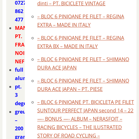
0727
dinti – PT. BICICLETE VINTAGE
862
– BLOC 6 PINIOANE PE FILET – REGINA
477
EXTRA – MADE IN ITALY
MANETE
PT.
– BLOC 6 PINIOANE PE FILET – REGINA
FRAN
EXTRA BX – MADE IN ITALY
NOI
– BLOC 6 PINIOANE PE FILET – SHIMANO
NEFOLOSITE
DURA ACE JAPAN
full
aluminiu
– BLOC 6 PINIOANE PE FILET – SHIMANO
pt.
DURA ACE JAPAN – PT. PIESE
3
– BLOC 6 PINIOANE PT. BICICLETA PE FILET
degete
SUNTOUR PERFECT JAPAN second 14 – 22
greutate
—- BONUS —- ALBUM – NERASFOIT –
–
RACING BICYCLES – THE ILUSTRATED
200
STORY OF ROAD CYCLING –
grame