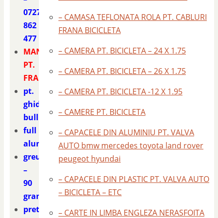
0727
– CAMASA TEFLONATA ROLA PT. CABLURI
862
FRANA BICICLETA
477
– CAMERA PT. BICICLETA – 24 X 1.75
MANETA
PT.
– CAMERA PT. BICICLETA – 26 X 1.75
FRANA
pt.
– CAMERA PT. BICICLETA -12 X 1.95
ghidon
– CAMERE PT. BICICLETA
bullhorn
full
– CAPACELE DIN ALUMINIU PT. VALVA
aluminiu
AUTO bmw mercedes toyota land rover
greutate
peugeot hyundai
–
– CAPACELE DIN PLASTIC PT. VALVA AUTO
90
– BICICLETA – ETC
grame
pret
– CARTE IN LIMBA ENGLEZA NERASFOITA