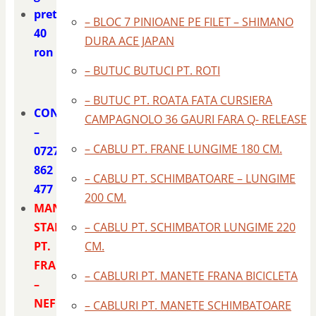
pret
– BLOC 7 PINIOANE PE FILET – SHIMANO
40
DURA ACE JAPAN
ron
– BUTUC BUTUCI PT. ROTI
– BUTUC PT. ROATA FATA CURSIERA
CONTACT
CAMPAGNOLO 36 GAURI FARA Q- RELEASE
–
– CABLU PT. FRANE LUNGIME 180 CM.
0727
862
– CABLU PT. SCHIMBATOARE – LUNGIME
477
200 CM.
MANETA
STANGA
– CABLU PT. SCHIMBATOR LUNGIME 220
PT.
CM.
FRANA
– CABLURI PT. MANETE FRANA BICICLETA
–
NEFOLOSITA
– CABLURI PT. MANETE SCHIMBATOARE