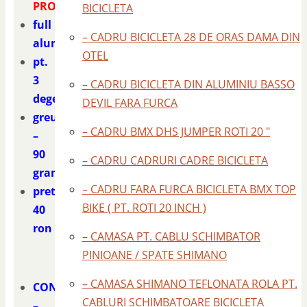
PROMAX
BICICLETA
full
– CADRU BICICLETA 28 DE ORAS DAMA DIN
aluminiu
OTEL
pt.
3
– CADRU BICICLETA DIN ALUMINIU BASSO
degete
DEVIL FARA FURCA
greutate
– CADRU BMX DHS JUMPER ROTI 20 "
–
90
– CADRU CADRURI CADRE BICICLETA
grame
– CADRU FARA FURCA BICICLETA BMX TOP
pret
BIKE ( PT. ROTI 20 INCH )
40
ron
– CAMASA PT. CABLU SCHIMBATOR
PINIOANE / SPATE SHIMANO
– CAMASA SHIMANO TEFLONATA ROLA PT.
CONTACT
CABLURI SCHIMBATOARE BICICLETA
–