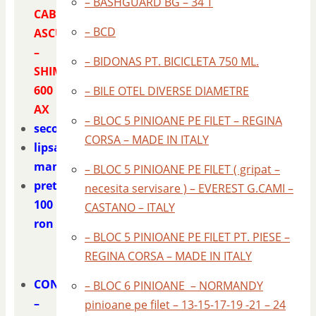
– BASHGUARD BG – 34 T
CABLURI
– BCD
ASCUNSE
–
– BIDONAS PT. BICICLETA 750 ML.
SHIMANO
600
– BILE OTEL DIVERSE DIAMETRE
AX
– BLOC 5 PINIOANE PE FILET – REGINA
second
CORSA – MADE IN ITALY
lipsa
mansoane
– BLOC 5 PINIOANE PE FILET ( gripat –
pret
necesita servisare ) – EVEREST G.CAMI –
100
CASTANO – ITALY
ron
– BLOC 5 PINIOANE PE FILET PT. PIESE –
REGINA CORSA – MADE IN ITALY
CONTACT
– BLOC 6 PINIOANE – NORMANDY
–
pinioane pe filet – 13-15-17-19 -21 – 24