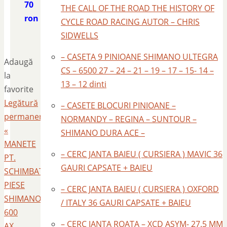
70
THE CALL OF THE ROAD THE HISTORY OF
ron
CYCLE ROAD RACING AUTOR – CHRIS
SIDWELLS
– CASETA 9 PINIOANE SHIMANO ULTEGRA
Adaugă
CS – 6500 27 – 24 – 21 – 19 – 17 – 15- 14 –
la
13 – 12 dinti
favorite
Legătură
– CASETE BLOCURI PINIOANE –
permanentă
.
NORMANDY – REGINA – SUNTOUR –
«
SHIMANO DURA ACE –
MANETE
– CERC JANTA BAIEU ( CURSIERA ) MAVIC 36
PT.
GAURI CAPSATE + BAIEU
SCHIMBATOARE
PIESE
– CERC JANTA BAIEU ( CURSIERA ) OXFORD
SHIMANO
/ ITALY 36 GAURI CAPSATE + BAIEU
600
– CERC JANTA ROATA – XCD ASYM- 27.5 MM
AX