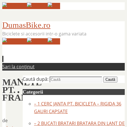
DumasBike.ro
Biciclete si accesorii intr-o gama variata
Sari la conținut
Caută după:
MANETE
Caută
PT.
Categorii
FRANA
– 1 CERC JANTA PT. BICICLETA – RIGIDA 36
GAURI CAPSATE
de
– 2 BUCATI BRATARI BRATARA DIN LANT DE