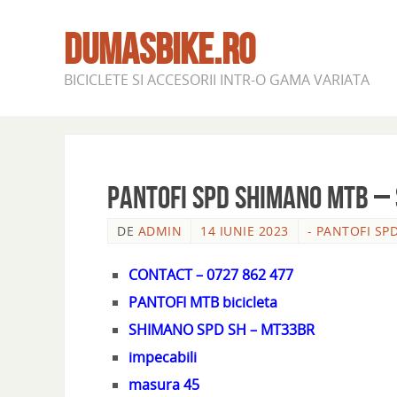
DUMASBIKE.RO
BICICLETE SI ACCESORII INTR-O GAMA VARIATA
PANTOFI SPD SHIMANO MTB –
DE
ADMIN
14 IUNIE 2023
- PANTOFI SP
CONTACT – 0727 862 477
PANTOFI MTB bicicleta
SHIMANO SPD SH – MT33BR
impecabili
masura 45