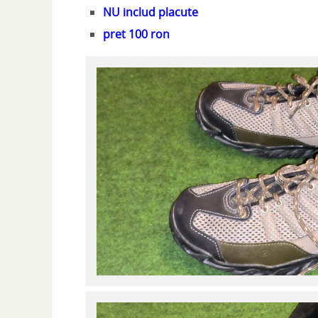
NU includ placute
pret 100 ron