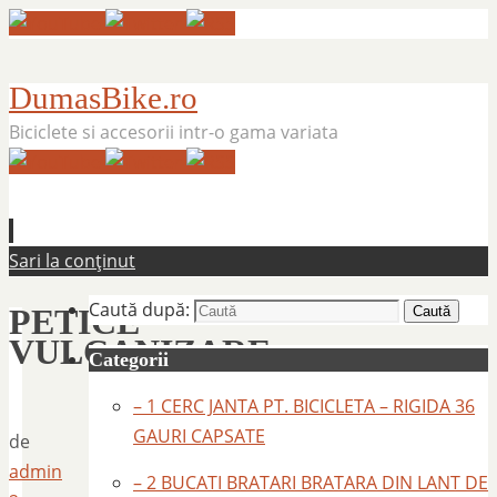
DumasBike.ro
Biciclete si accesorii intr-o gama variata
Sari la conținut
Caută după:
PETICE
Caută
VULCANIZARE
Categorii
– 1 CERC JANTA PT. BICICLETA – RIGIDA 36
GAURI CAPSATE
de
admin
– 2 BUCATI BRATARI BRATARA DIN LANT DE