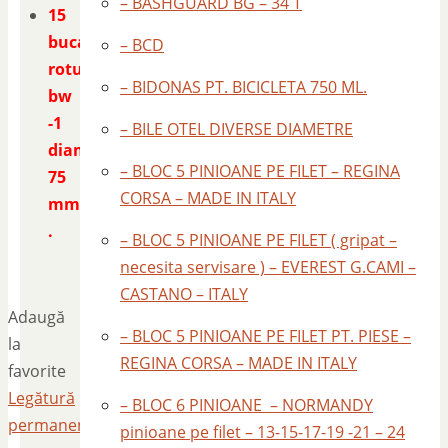
– BASHGUARD BG – 34 T
15
bucati
– BCD
rotunde
– BIDONAS PT. BICICLETA 750 ML.
bw
-1
– BILE OTEL DIVERSE DIAMETRE
diametrul
– BLOC 5 PINIOANE PE FILET – REGINA
75
CORSA – MADE IN ITALY
mm
.
– BLOC 5 PINIOANE PE FILET ( gripat –
necesita servisare ) – EVEREST G.CAMI –
CASTANO – ITALY
Adaugă
– BLOC 5 PINIOANE PE FILET PT. PIESE –
la
REGINA CORSA – MADE IN ITALY
favorite
Legătură
– BLOC 6 PINIOANE – NORMANDY
permanentă
.
pinioane pe filet – 13-15-17-19 -21 – 24