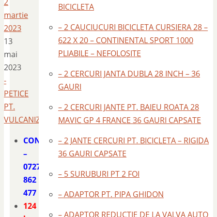
2
BICICLETA
martie
– 2 CAUCIUCURI BICICLETA CURSIERA 28 –
2023
622 X 20 – CONTINENTAL SPORT 1000
13
PLIABILE – NEFOLOSITE
mai
2023
– 2 CERCURI JANTA DUBLA 28 INCH – 36
-
GAURI
PETICE
PT.
– 2 CERCURI JANTE PT. BAIEU ROATA 28
VULCANIZARE
MAVIC GP 4 FRANCE 36 GAURI CAPSATE
CONTACT
– 2 JANTE CERCURI PT. BICICLETA – RIGIDA
–
36 GAURI CAPSATE
0727
– 5 SURUBURI PT 2 FOI
862
477
– ADAPTOR PT. PIPA GHIDON
124
– ADAPTOR REDUCTIE DE LA VALVA AUTO