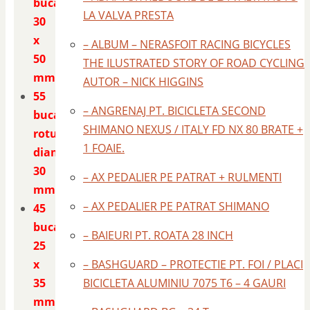
bucati
LA VALVA PRESTA
30
x
– ALBUM – NERASFOIT RACING BICYCLES
50
THE ILUSTRATED STORY OF ROAD CYCLING
mm.
AUTOR – NICK HIGGINS
55
– ANGRENAJ PT. BICICLETA SECOND
bucati
SHIMANO NEXUS / ITALY FD NX 80 BRATE +
rotunde
1 FOAIE.
diametrul
30
– AX PEDALIER PE PATRAT + RULMENTI
mm.
– AX PEDALIER PE PATRAT SHIMANO
45
bucati
– BAIEURI PT. ROATA 28 INCH
25
x
– BASHGUARD – PROTECTIE PT. FOI / PLACI
35
BICICLETA ALUMINIU 7075 T6 – 4 GAURI
mm