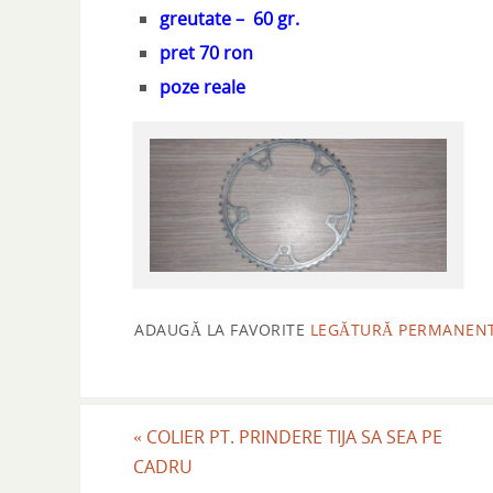
greutate – 60 gr.
pret 70 ron
poze reale
ADAUGĂ LA FAVORITE
LEGĂTURĂ PERMANEN
«
COLIER PT. PRINDERE TIJA SA SEA PE
CADRU