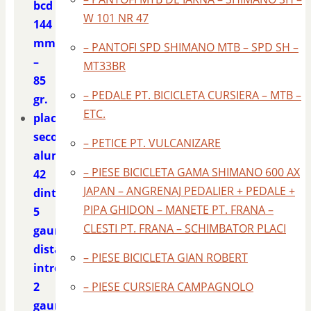
bcd
W 101 NR 47
144
mm.
– PANTOFI SPD SHIMANO MTB – SPD SH –
–
MT33BR
85
– PEDALE PT. BICICLETA CURSIERA – MTB –
gr.
ETC.
placa
second
– PETICE PT. VULCANIZARE
aluminiu
– PIESE BICICLETA GAMA SHIMANO 600 AX
42
JAPAN – ANGRENAJ PEDALIER + PEDALE +
dinti
PIPA GHIDON – MANETE PT. FRANA –
5
CLESTI PT. FRANA – SCHIMBATOR PLACI
gauri
distanta
– PIESE BICICLETA GIAN ROBERT
intre
2
– PIESE CURSIERA CAMPAGNOLO
gauri