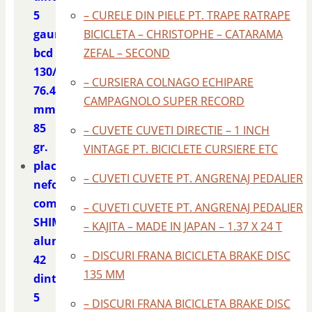
5
– CURELE DIN PIELE PT. TRAPE RATRAPE
gauri
BICICLETA – CHRISTOPHE – CATARAMA
bcd
ZEFAL – SECOND
130/
– CURSIERA COLNAGO ECHIPARE
76.4
CAMPAGNOLO SUPER RECORD
mm.
85
– CUVETE CUVETI DIRECTIE – 1 INCH
gr.
VINTAGE PT. BICICLETE CURSIERE ETC
placa
– CUVETI CUVETE PT. ANGRENAJ PEDALIER
nefolosita
compatibila
– CUVETI CUVETE PT. ANGRENAJ PEDALIER
SHIMANO
– KAJITA – MADE IN JAPAN – 1.37 X 24 T
aluminiu
– DISCURI FRANA BICICLETA BRAKE DISC
42
135 MM
dinti
5
– DISCURI FRANA BICICLETA BRAKE DISC