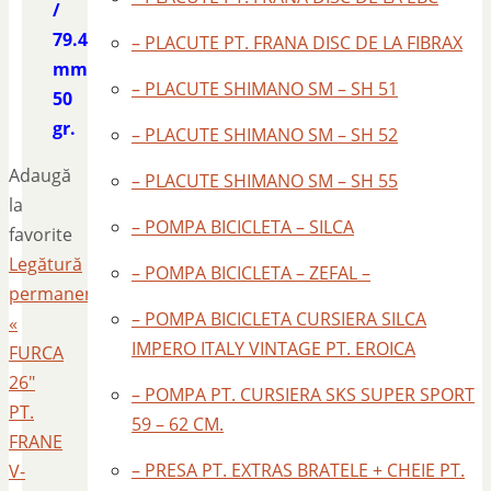
/
79.4
– PLACUTE PT. FRANA DISC DE LA FIBRAX
mm.
– PLACUTE SHIMANO SM – SH 51
50
gr.
– PLACUTE SHIMANO SM – SH 52
Adaugă
– PLACUTE SHIMANO SM – SH 55
la
– POMPA BICICLETA – SILCA
favorite
Legătură
– POMPA BICICLETA – ZEFAL –
permanentă
.
– POMPA BICICLETA CURSIERA SILCA
«
IMPERO ITALY VINTAGE PT. EROICA
FURCA
26″
– POMPA PT. CURSIERA SKS SUPER SPORT
PT.
59 – 62 CM.
FRANE
– PRESA PT. EXTRAS BRATELE + CHEIE PT.
V-