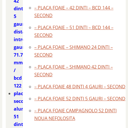
42
– PLACA FOAIE – 42 DINTI – BCD 144 –
dinti
SECOND
5
gauri
– PLACA FOAIE – 51 DINTI – BCD 144 –
distanta
SECOND
intre
gauri
– PLACA FOAIE – SHIMANO 24 DINTI –
71.7
SECOND
mm
– PLACA FOAIE – SHIMANO 42 DINTI –
/
SECOND
bcd
122
– PLACA FOAIE 48 DINTI 4 GAURI – SECOND
placa
– PLACA FOAIE 52 DINTI 5 GAURI – SECOND
second
aluminiu
– PLACA FOAIE CAMPAGNOLO 52 DINTI
51
NOUA NEFOLOSITA
dinti