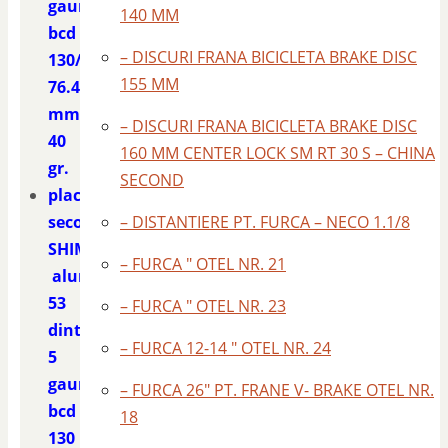
gauri
140 MM
bcd
– DISCURI FRANA BICICLETA BRAKE DISC
130/
155 MM
76.4
mm.
– DISCURI FRANA BICICLETA BRAKE DISC
40
160 MM CENTER LOCK SM RT 30 S – CHINA
gr.
SECOND
placa
second
– DISTANTIERE PT. FURCA – NECO 1.1/8
SHIMANO
– FURCA ″ OTEL NR. 21
aluminiu
53
– FURCA ″ OTEL NR. 23
dinti
– FURCA 12-14 ″ OTEL NR. 24
5
gauri
– FURCA 26″ PT. FRANE V- BRAKE OTEL NR.
bcd
18
130