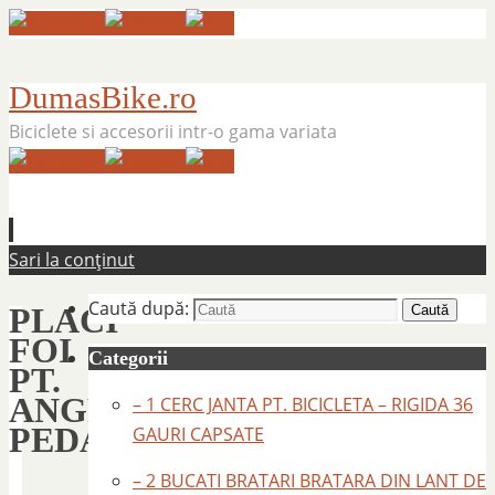
DumasBike.ro
Biciclete si accesorii intr-o gama variata
Sari la conținut
Caută după:
PLACI
Caută
FOI
Categorii
PT.
ANGRENAJ
– 1 CERC JANTA PT. BICICLETA – RIGIDA 36
PEDALIER
GAURI CAPSATE
– 2 BUCATI BRATARI BRATARA DIN LANT DE