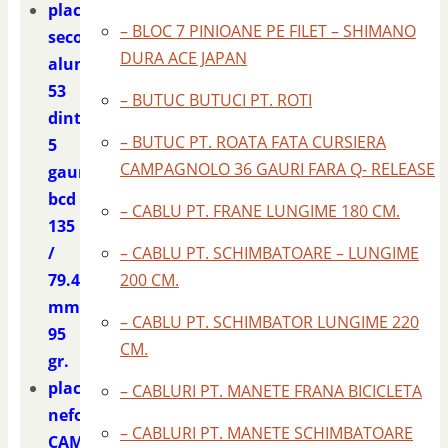
placa
– BLOC 7 PINIOANE PE FILET – SHIMANO
second CAMPAGNOLO
DURA ACE JAPAN
aluminiu
53
– BUTUC BUTUCI PT. ROTI
dinti
– BUTUC PT. ROATA FATA CURSIERA
5
CAMPAGNOLO 36 GAURI FARA Q- RELEASE
gauri
bcd
– CABLU PT. FRANE LUNGIME 180 CM.
135
/
– CABLU PT. SCHIMBATOARE – LUNGIME
79.4
200 CM.
mm.
– CABLU PT. SCHIMBATOR LUNGIME 220
95
CM.
gr.
placa
– CABLURI PT. MANETE FRANA BICICLETA
nefolosita
– CABLURI PT. MANETE SCHIMBATOARE
CAMPAGNOLO