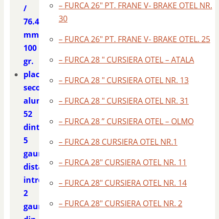
– FURCA 26″ PT. FRANE V- BRAKE OTEL NR.
/
30
76.4
mm.
– FURCA 26″ PT. FRANE V- BRAKE OTEL. 25
100
– FURCA 28 " CURSIERA OTEL – ATALA
gr.
placa
– FURCA 28 " CURSIERA OTEL NR. 13
second
aluminiu
– FURCA 28 " CURSIERA OTEL NR. 31
52
– FURCA 28 ” CURSIERA OTEL – OLMO
dinti
5
– FURCA 28 CURSIERA OTEL NR.1
gauri
– FURCA 28″ CURSIERA OTEL NR. 11
distanta
intre
– FURCA 28″ CURSIERA OTEL NR. 14
2
– FURCA 28″ CURSIERA OTEL NR. 2
gauri