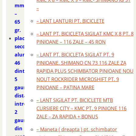
KMC X 8 – KMC X 9 – KMC- SHIMANO IG 51
mm.
–
–
– LANT LANTURI PT. BICICLETE
65
gr.
– LANT PT. BICICLETA SIGILAT KMC X 8 PT. 8
placa
PINIOANE – 116 ZALE – 45 RON
second
aluminiu
– LANT PT. BICICLETA SIGILAT PT. 9
4
6
PINIOANE. SHIMANO CN 73 116 ZALE ZA
dinti
RAPIDA PLUS SCHIMBATOR PINIOANE NOU
5
NOUT ROCKRIDER MICROSHIFT PT. 9
gauri
PINIOANE – PATINA MARE
distanta
– LANT SIGILAT PT. BICICLETE MTB
intre
CURSIERE CITY – KMC PT. 9 PINIONE 116
2
ZALE – ZA RAPIDA + BONUS
gauri
din
– Maneta ( dreapta ) pt. schimbator