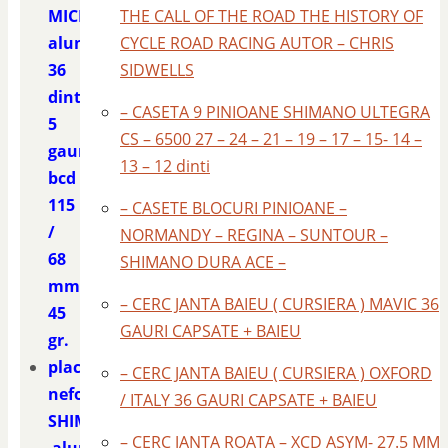
MICHE
THE CALL OF THE ROAD THE HISTORY OF
aluminiu
CYCLE ROAD RACING AUTOR – CHRIS
36
SIDWELLS
dinti
– CASETA 9 PINIOANE SHIMANO ULTEGRA
5
CS – 6500 27 – 24 – 21 – 19 – 17 – 15- 14 –
gauri
13 – 12 dinti
bcd
115
– CASETE BLOCURI PINIOANE –
/
NORMANDY – REGINA – SUNTOUR –
68
SHIMANO DURA ACE –
mm.
– CERC JANTA BAIEU ( CURSIERA ) MAVIC 36
45
GAURI CAPSATE + BAIEU
gr.
placa
– CERC JANTA BAIEU ( CURSIERA ) OXFORD
nefolosita
/ ITALY 36 GAURI CAPSATE + BAIEU
SHIMANO
– CERC JANTA ROATA – XCD ASYM- 27.5 MM
aluminiu