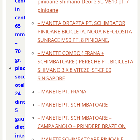
centru
pinioane Shimano Deore SL-M510 pt. 7
in
pinioane
centru
– MANETA DREAPTA PT. SCHIMBATOR
65
PINIOANE BICICLETA. NOUA NEFOLOSITA
mm.
SUNRACE M50 PT. 8 PINIOANE.
–
70
– MANETE COMBO ( FRANA +
gr.
SCHIMBATOARE ) PERECHE PT. BICICLETA
placa
SHIMANO 3 X 8 VITEZE. ST-EF 60
second
SINGAPORE
otel
– MANETE PT. FRANA
24
dinti
– MANETE PT. SCHIMBATOARE
5
– MANETE PT. SCHIMBATOARE –
gauri
CAMPAGNOLO – PRINDERE BRAZE ON
distanta
intre
– MANETE SCHIMBATOARE PINIOANE –