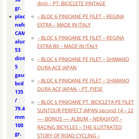
dinti – PT. BICICLETE VINTAGE
gr.
placa
– BLOC 6 PINIOANE PE FILET – REGINA
nefolosita
EXTRA – MADE IN ITALY
CAMPAGNOLO
– BLOC 6 PINIOANE PE FILET – REGINA
aluminiu
EXTRA BX – MADE IN ITALY
53
dinti
– BLOC 6 PINIOANE PE FILET – SHIMANO
5
DURA ACE JAPAN
gauri
– BLOC 6 PINIOANE PE FILET – SHIMANO
bcd
DURA ACE JAPAN – PT. PIESE
135
/
– BLOC 6 PINIOANE PT. BICICLETA PE FILET
79.4
SUNTOUR PERFECT JAPAN second 14 – 22
mm.
—- BONUS —- ALBUM – NERASFOIT –
100
RACING BICYCLES – THE ILUSTRATED
gr.
STORY OF ROAD CYCLING –