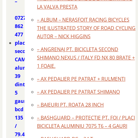
–
LA VALVA PRESTA
0727
– ALBUM – NERASFOIT RACING BICYCLES
862
THE ILUSTRATED STORY OF ROAD CYCLING
477
AUTOR – NICK HIGGINS
placa
– ANGRENAJ PT. BICICLETA SECOND
second
SHIMANO NEXUS / ITALY FD NX 80 BRATE +
CAMPAGNOLO
1 FOAIE.
aluminiu
39
– AX PEDALIER PE PATRAT + RULMENTI
dinti
– AX PEDALIER PE PATRAT SHIMANO
5
gauri
– BAIEURI PT. ROATA 28 INCH
bcd
135
– BASHGUARD – PROTECTIE PT. FOI / PLACI
/
BICICLETA ALUMINIU 7075 T6 – 4 GAURI
79.4