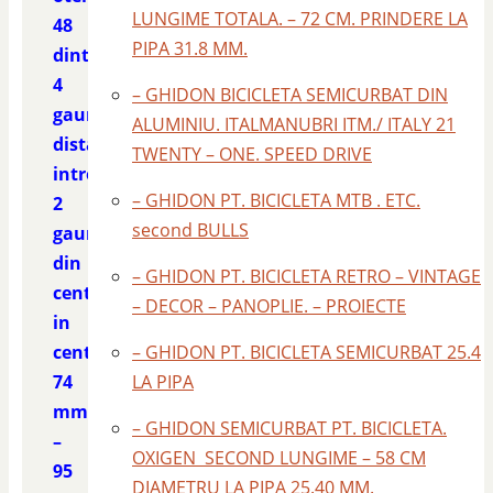
LUNGIME TOTALA. – 72 CM. PRINDERE LA
48
PIPA 31.8 MM.
dinti
4
– GHIDON BICICLETA SEMICURBAT DIN
gauri
ALUMINIU. ITALMANUBRI ITM./ ITALY 21
distanta
TWENTY – ONE. SPEED DRIVE
intre
– GHIDON PT. BICICLETA MTB . ETC.
2
second BULLS
gauri
din
– GHIDON PT. BICICLETA RETRO – VINTAGE
centru
– DECOR – PANOPLIE. – PROIECTE
in
centru
– GHIDON PT. BICICLETA SEMICURBAT 25.4
74
LA PIPA
mm.
– GHIDON SEMICURBAT PT. BICICLETA.
–
OXIGEN SECOND LUNGIME – 58 CM
95
DIAMETRU LA PIPA 25.40 MM.