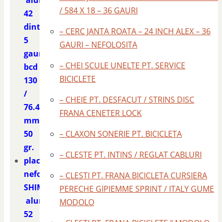
/ 584 X 18 – 36 GAURI
42
dinti
– CERC JANTA ROATA – 24 INCH ALEX – 36
5
GAURI – NEFOLOSITA
gauri
– CHEI SCULE UNELTE PT. SERVICE
bcd
BICICLETE
130
/
– CHEIE PT. DESFACUT / STRINS DISC
76.4
FRANA CENETER LOCK
mm.
50
– CLAXON SONERIE PT. BICICLETA
gr.
– CLESTE PT. INTINS / REGLAT CABLURI
placa
nefolosita
– CLESTI PT. FRANA BICICLETA CURSIERA
SHIMANO
PERECHE GIPIEMME SPRINT / ITALY GUME
aluminiu
MODOLO
52