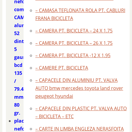
nefolosita
compatibila
– CAMASA TEFLONATA ROLA PT. CABLURI
CAMPAGNOLO
FRANA BICICLETA
aluminiu
– CAMERA PT. BICICLETA – 24 X 1.75
52
dinti
– CAMERA PT. BICICLETA – 26 X 1.75
5
– CAMERA PT. BICICLETA -12 X 1.95
gauri
bcd
– CAMERE PT. BICICLETA
135
– CAPACELE DIN ALUMINIU PT. VALVA
/
AUTO bmw mercedes toyota land rover
79.4
peugeot hyundai
mm.
80
– CAPACELE DIN PLASTIC PT. VALVA AUTO
gr.
– BICICLETA – ETC
placa
nefolosita
– CARTE IN LIMBA ENGLEZA NERASFOITA