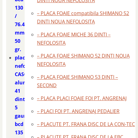
DINTI NOUA NEFOLOSITA
130
– PLACA FOAIE compatibila SHIMANO 52
/
DINTI NOUA NEFOLOSITA
76.4
mm.
– PLACA FOAIE MICHE 36 DINTI –
50
NEFOLOSITA
gr.
– PLACA FOAIE SHIMANO 52 DINTI NOUA
placa
NEFOLOSITA
nefolosita
CASCELLA
– PLACA FOAIE SHIMANO 53 DINTI –
aluminiu
SECOND
41
– PLACA PLACI FOAIE FOI PT. ANGRENAJ
dinti
5
– PLACI FOI PT. ANGRENAJ PEDALIER
gauri
bcd
– PLACUTE PT. FRANA DISC DE LA CON-TEC
135
– PLACUTE PT. FRANA DISC DE LA EBC