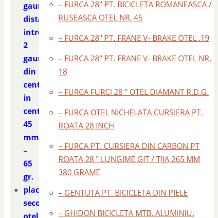
– FURCA 28″ PT. BICICLETA ROMANEASCA /
gauri
RUSEASCA OTEL NR. 45
distanta
intre
– FURCA 28″ PT. FRANE V- BRAKE OTEL .19
2
gauri
– FURCA 28″ PT. FRANE V- BRAKE OTEL NR.
din
18
centru
– FURCA FURCI 28 " OTEL DIAMANT R.D.G.
in
centru
– FURCA OTEL NICHELATA CURSIERA PT.
45
ROATA 28 INCH
mm.
– FURCA PT. CURSIERA DIN CARBON PT
–
ROATA 28 " LUNGIME GIT / TIJA 265 MM
65
380 GRAME
gr.
placa
– GENTUTA PT. BICICLETA DIN PIELE
second
– GHIDON BICICLETA MTB. ALUMINIU.
otel