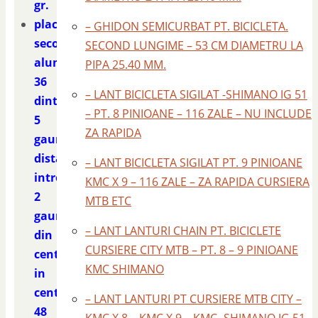
gr.
placa
– GHIDON SEMICURBAT PT. BICICLETA.
second
SECOND LUNGIME – 53 CM DIAMETRU LA
aluminiu
PIPA 25.40 MM.
36
– LANT BICICLETA SIGILAT -SHIMANO IG 51
dinti
– PT. 8 PINIOANE – 116 ZALE – NU INCLUDE
5
ZA RAPIDA
gauri
distanta
– LANT BICICLETA SIGILAT PT. 9 PINIOANE
intre
KMC X 9 – 116 ZALE – ZA RAPIDA CURSIERA
2
MTB ETC
gauri
– LANT LANTURI CHAIN PT. BICICLETE
din
CURSIERE CITY MTB – PT. 8 – 9 PINIOANE
centru
KMC SHIMANO
in
centru
– LANT LANTURI PT CURSIERE MTB CITY –
48