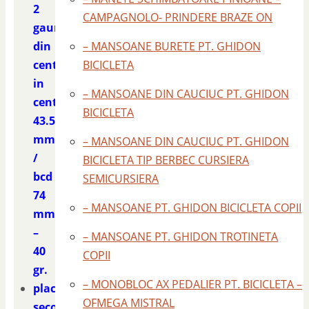
2
CAMPAGNOLO- PRINDERE BRAZE ON
gauri
din
– MANSOANE BURETE PT. GHIDON
centru
BICICLETA
in
– MANSOANE DIN CAUCIUC PT. GHIDON
centru
BICICLETA
43.5
mm.
– MANSOANE DIN CAUCIUC PT. GHIDON
/
BICICLETA TIP BERBEC CURSIERA
bcd
SEMICURSIERA
74
– MANSOANE PT. GHIDON BICICLETA COPII
mm.
–
– MANSOANE PT. GHIDON TROTINETA
40
COPII
gr.
– MONOBLOC AX PEDALIER PT. BICICLETA –
placa
OFMEGA MISTRAL
second