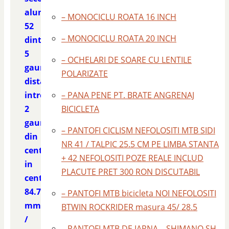
aluminiu
– MONOCICLU ROATA 16 INCH
52
– MONOCICLU ROATA 20 INCH
dinti
5
– OCHELARI DE SOARE CU LENTILE
gauri
POLARIZATE
distanta
intre
– PANA PENE PT. BRATE ANGRENAJ
2
BICICLETA
gauri
– PANTOFI CICLISM NEFOLOSITI MTB SIDI
din
NR 41 / TALPIC 25.5 CM PE LIMBA STANTA
centru
+ 42 NEFOLOSITI POZE REALE INCLUD
in
PLACUTE PRET 300 RON DISCUTABIL
centru
84.7
– PANTOFI MTB bicicleta NOI NEFOLOSITI
mm.
BTWIN ROCKRIDER masura 45/ 28.5
/
– PANTOFI MTB DE IARNA – SHIMANO SH –