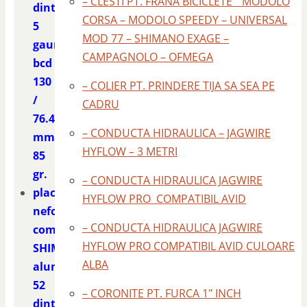
– CLESTI PT. FRANA BICICLETE " MODOLO
dinti
CORSA – MODOLO SPEEDY – UNIVERSAL
5
MOD 77 – SHIMANO EXAGE –
gauri
CAMPAGNOLO – OFMEGA
bcd
130
– COLIER PT. PRINDERE TIJA SA SEA PE
/
CADRU
76.4
– CONDUCTA HIDRAULICA – JAGWIRE
mm.
HYFLOW – 3 METRI
85
gr.
– CONDUCTA HIDRAULICA JAGWIRE
placa
HYFLOW PRO COMPATIBIL AVID
nefolosita
– CONDUCTA HIDRAULICA JAGWIRE
compatibila
HYFLOW PRO COMPATIBIL AVID CULOARE
SHIMANO
ALBA
aluminiu
52
– CORONITE PT. FURCA 1" INCH
dinti