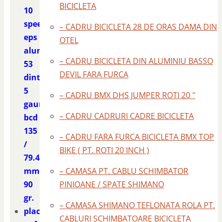
BICICLETA
10
speed
– CADRU BICICLETA 28 DE ORAS DAMA DIN
eps
OTEL
aluminiu
– CADRU BICICLETA DIN ALUMINIU BASSO
53
DEVIL FARA FURCA
dinti
5
– CADRU BMX DHS JUMPER ROTI 20 "
gauri
– CADRU CADRURI CADRE BICICLETA
bcd
135
– CADRU FARA FURCA BICICLETA BMX TOP
/
BIKE ( PT. ROTI 20 INCH )
79.4
mm.
– CAMASA PT. CABLU SCHIMBATOR
90
PINIOANE / SPATE SHIMANO
gr.
– CAMASA SHIMANO TEFLONATA ROLA PT.
placa
CABLURI SCHIMBATOARE BICICLETA