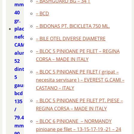
– BASHGUARD BG – 34 T
mm.
40
– BCD
gr.
– BIDONAS PT. BICICLETA 750 ML.
placa
nefolosita
– BILE OTEL DIVERSE DIAMETRE
CAMPAGNOLO
– BLOC 5 PINIOANE PE FILET – REGINA
aluminiu
CORSA – MADE IN ITALY
52
dinti
– BLOC 5 PINIOANE PE FILET ( gripat –
5
necesita servisare ) – EVEREST G.CAMI –
gauri
CASTANO – ITALY
bcd
– BLOC 5 PINIOANE PE FILET PT. PIESE –
135
REGINA CORSA – MADE IN ITALY
/
79.4
– BLOC 6 PINIOANE – NORMANDY
mm.
pinioane pe filet – 13-15-17-19 -21 – 24
90