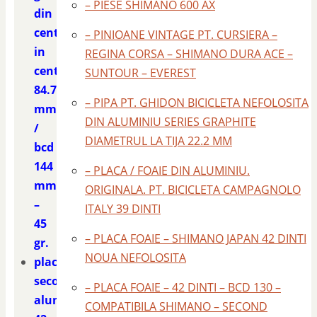
– PIESE SHIMANO 600 AX
din
centru
– PINIOANE VINTAGE PT. CURSIERA –
in
REGINA CORSA – SHIMANO DURA ACE –
centru
SUNTOUR – EVEREST
84.7
– PIPA PT. GHIDON BICICLETA NEFOLOSITA
mm.
DIN ALUMINIU SERIES GRAPHITE
/
DIAMETRUL LA TIJA 22.2 MM
bcd
144
– PLACA / FOAIE DIN ALUMINIU.
mm.
ORIGINALA. PT. BICICLETA CAMPAGNOLO
–
ITALY 39 DINTI
45
– PLACA FOAIE – SHIMANO JAPAN 42 DINTI
gr.
NOUA NEFOLOSITA
placa
second
– PLACA FOAIE – 42 DINTI – BCD 130 –
aluminiu
COMPATIBILA SHIMANO – SECOND