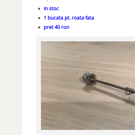
in stoc
1 bucata pt. roata fata
pret 40 ron