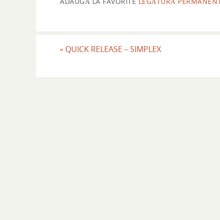
ADAUGĂ LA FAVORITE
LEGĂTURĂ PERMANEN
«
QUICK RELEASE – SIMPLEX