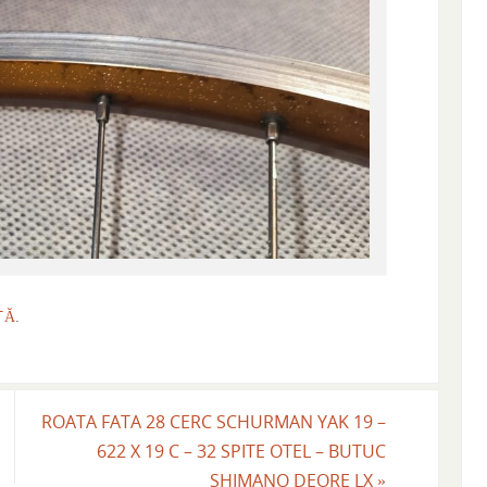
TĂ
.
ROATA FATA 28 CERC SCHURMAN YAK 19 –
622 X 19 C – 32 SPITE OTEL – BUTUC
SHIMANO DEORE LX
»