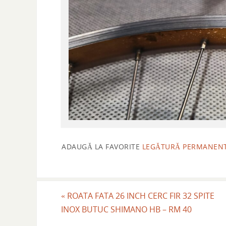
ADAUGĂ LA FAVORITE
LEGĂTURĂ PERMANEN
«
ROATA FATA 26 INCH CERC FIR 32 SPITE
INOX BUTUC SHIMANO HB – RM 40