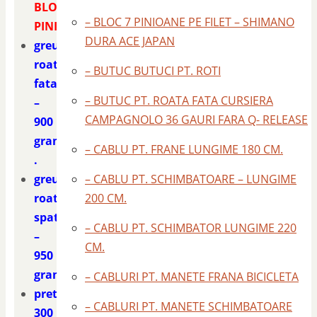
BLOC
– BLOC 7 PINIOANE PE FILET – SHIMANO
PINIOANE
DURA ACE JAPAN
greutate
roata
– BUTUC BUTUCI PT. ROTI
fata
– BUTUC PT. ROATA FATA CURSIERA
–
CAMPAGNOLO 36 GAURI FARA Q- RELEASE
900
grame
– CABLU PT. FRANE LUNGIME 180 CM.
.
greutate
– CABLU PT. SCHIMBATOARE – LUNGIME
roata
200 CM.
spate
– CABLU PT. SCHIMBATOR LUNGIME 220
–
CM.
950
grame.
– CABLURI PT. MANETE FRANA BICICLETA
pret
– CABLURI PT. MANETE SCHIMBATOARE
300