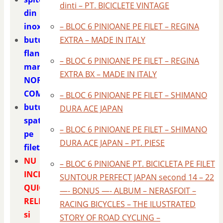
dinti – PT. BICICLETE VINTAGE
din
inox
– BLOC 6 PINIOANE PE FILET – REGINA
butuci
EXTRA – MADE IN ITALY
flansa
– BLOC 6 PINIOANE PE FILET – REGINA
mare
EXTRA BX – MADE IN ITALY
NORMANDY
COMPETITION
– BLOC 6 PINIOANE PE FILET – SHIMANO
butucul
DURA ACE JAPAN
spate
– BLOC 6 PINIOANE PE FILET – SHIMANO
pe
DURA ACE JAPAN – PT. PIESE
filet
NU
– BLOC 6 PINIOANE PT. BICICLETA PE FILET
INCLUD
SUNTOUR PERFECT JAPAN second 14 – 22
QUICK
—- BONUS —- ALBUM – NERASFOIT –
RELEASE
RACING BICYCLES – THE ILUSTRATED
si
STORY OF ROAD CYCLING –