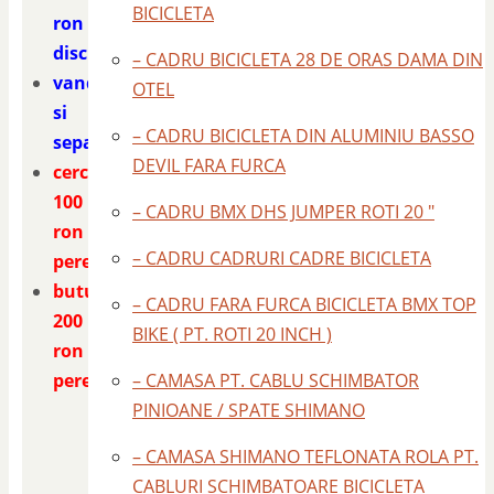
BICICLETA
ron
discutabil
– CADRU BICICLETA 28 DE ORAS DAMA DIN
vand
OTEL
si
– CADRU BICICLETA DIN ALUMINIU BASSO
separat
DEVIL FARA FURCA
cercurile
100
– CADRU BMX DHS JUMPER ROTI 20 "
ron
– CADRU CADRURI CADRE BICICLETA
perechea
butucii
– CADRU FARA FURCA BICICLETA BMX TOP
200
BIKE ( PT. ROTI 20 INCH )
ron
perechea
– CAMASA PT. CABLU SCHIMBATOR
PINIOANE / SPATE SHIMANO
– CAMASA SHIMANO TEFLONATA ROLA PT.
CABLURI SCHIMBATOARE BICICLETA