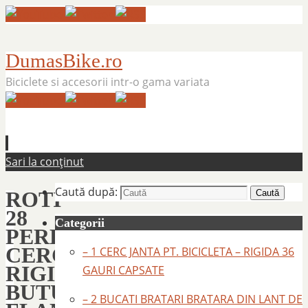
DumasBike.ro
Biciclete si accesorii intr-o gama variata
Sari la conținut
Caută după:
ROTI
Caută
28
Categorii
PERECHE
CERCURI
– 1 CERC JANTA PT. BICICLETA – RIGIDA 36
RIGIDA
GAURI CAPSATE
BUTUCI
– 2 BUCATI BRATARI BRATARA DIN LANT DE