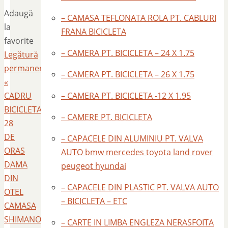
Adaugă
– CAMASA TEFLONATA ROLA PT. CABLURI
la
FRANA BICICLETA
favorite
– CAMERA PT. BICICLETA – 24 X 1.75
Legătură
permanentă
.
– CAMERA PT. BICICLETA – 26 X 1.75
«
CADRU
– CAMERA PT. BICICLETA -12 X 1.95
BICICLETA
– CAMERE PT. BICICLETA
28
DE
– CAPACELE DIN ALUMINIU PT. VALVA
ORAS
AUTO bmw mercedes toyota land rover
DAMA
peugeot hyundai
DIN
– CAPACELE DIN PLASTIC PT. VALVA AUTO
OTEL
– BICICLETA – ETC
CAMASA
SHIMANO
– CARTE IN LIMBA ENGLEZA NERASFOITA