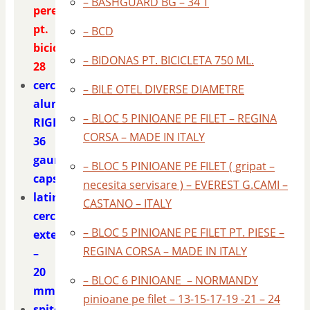
– BASHGUARD BG – 34 T
pereche
pt.
– BCD
bicicleta
– BIDONAS PT. BICICLETA 750 ML.
28
cerc
– BILE OTEL DIVERSE DIAMETRE
aluminiu
– BLOC 5 PINIOANE PE FILET – REGINA
RIGIDA
CORSA – MADE IN ITALY
36
gauri
– BLOC 5 PINIOANE PE FILET ( gripat –
capsate
necesita servisare ) – EVEREST G.CAMI –
latime
CASTANO – ITALY
cerc
– BLOC 5 PINIOANE PE FILET PT. PIESE –
exterior
REGINA CORSA – MADE IN ITALY
–
20
– BLOC 6 PINIOANE – NORMANDY
mm
pinioane pe filet – 13-15-17-19 -21 – 24
spite