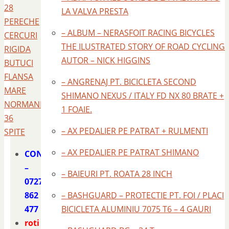
28
LA VALVA PRESTA
PERECHE
– ALBUM – NERASFOIT RACING BICYCLES
CERCURI
THE ILUSTRATED STORY OF ROAD CYCLING
RIGIDA
AUTOR – NICK HIGGINS
BUTUCI
FLANSA
– ANGRENAJ PT. BICICLETA SECOND
MARE
SHIMANO NEXUS / ITALY FD NX 80 BRATE +
NORMANDY
1 FOAIE.
36
– AX PEDALIER PE PATRAT + RULMENTI
SPITE
– AX PEDALIER PE PATRAT SHIMANO
CONTACT
–
– BAIEURI PT. ROATA 28 INCH
0727
862
– BASHGUARD – PROTECTIE PT. FOI / PLACI
477
BICICLETA ALUMINIU 7075 T6 – 4 GAURI
roti