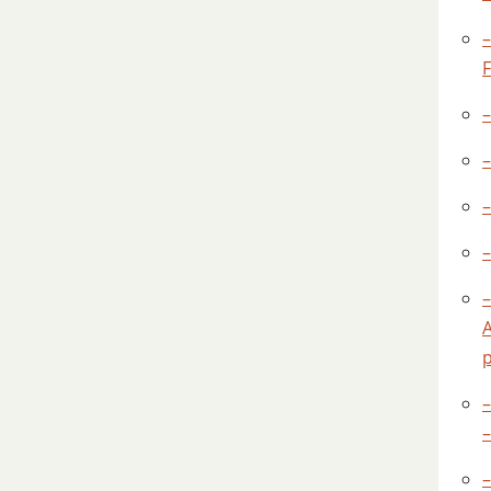
–
–
–
–