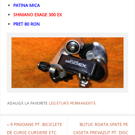
PATINA MICA
SHIMANO EXAGE 300 EX
PRET 80 RON
ADAUGĂ LA FAVORITE
LEGĂTURĂ PERMANENTĂ
.
«
9 PINIOANE PT. BICICLETE
BUTUC ROATA SPATE PE
DE CURSE CURSIERE ETC.
CASETA PREVAZUT PT. DISC