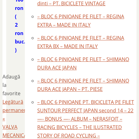
dinti – PT. BICICLETE VINTAGE
ron
(
– BLOC 6 PINIOANE PE FILET – REGINA
2
EXTRA – MADE IN ITALY
ron
– BLOC 6 PINIOANE PE FILET – REGINA
buc.
EXTRA BX – MADE IN ITALY
)
– BLOC 6 PINIOANE PE FILET – SHIMANO
DURA ACE JAPAN
Adaugă
– BLOC 6 PINIOANE PE FILET – SHIMANO
la
DURA ACE JAPAN – PT. PIESE
favorite
Legătură
– BLOC 6 PINIOANE PT. BICICLETA PE FILET
permanentă
.
SUNTOUR PERFECT JAPAN second 14 – 22
«
—- BONUS —- ALBUM – NERASFOIT –
VALVA
RACING BICYCLES – THE ILUSTRATED
MECANICA
STORY OF ROAD CYCLING –