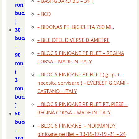
– BASHGUARD BG – 34 T
ron
buc.
– BCD
)
– BIDONAS PT. BICICLETA 750 ML.
30
bucati
– BILE OTEL DIVERSE DIAMETRE
–
– BLOC 5 PINIOANE PE FILET – REGINA
90
CORSA – MADE IN ITALY
ron
(
– BLOC 5 PINIOANE PE FILET ( gripat –
3
necesita servisare ) – EVEREST G.CAMI –
ron
CASTANO – ITALY
buc.
– BLOC 5 PINIOANE PE FILET PT. PIESE –
)
REGINA CORSA – MADE IN ITALY
50
bucati
– BLOC 6 PINIOANE – NORMANDY
–
pinioane pe filet – 13-15-17-19 -21 – 24
100