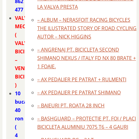
862
LA VALVA PRESTA
477
VALVA
– ALBUM – NERASFOIT RACING BICYCLES
MECANICA
THE ILUSTRATED STORY OF ROAD CYCLING
(
AUTOR – NICK HIGGINS
VALVA
– ANGRENAJ PT. BICICLETA SECOND
BICICLETA
SHIMANO NEXUS / ITALY FD NX 80 BRATE +
–
1 FOAIE.
VENTIL
BICICLETA
– AX PEDALIER PE PATRAT + RULMENTI
)
– AX PEDALIER PE PATRAT SHIMANO
10
bucati
– BAIEURI PT. ROATA 28 INCH
40
ron
– BASHGUARD – PROTECTIE PT. FOI / PLACI
(
BICICLETA ALUMINIU 7075 T6 – 4 GAURI
4