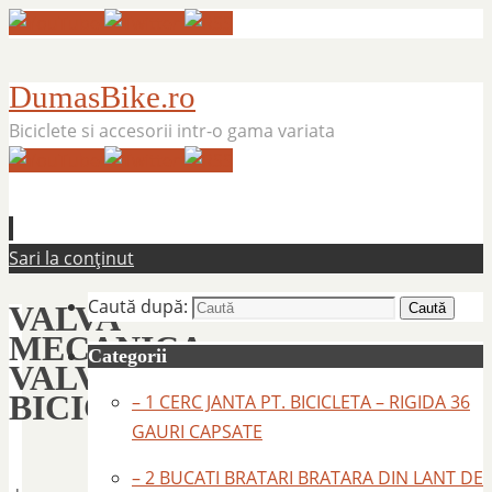
DumasBike.ro
Biciclete si accesorii intr-o gama variata
Sari la conținut
Caută după:
VALVA
Caută
MECANICA
Categorii
VALVA
BICICLETA
– 1 CERC JANTA PT. BICICLETA – RIGIDA 36
GAURI CAPSATE
– 2 BUCATI BRATARI BRATARA DIN LANT DE