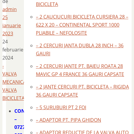
de
BICICLETA
admin
– 2 CAUCIUCURI BICICLETA CURSIERA 28 –
25
622 X 20 – CONTINENTAL SPORT 1000
ianuarie
PLIABILE – NEFOLOSITE
2023
24
– 2 CERCURI JANTA DUBLA 28 INCH – 36
februarie
GAURI
2024
-
– 2 CERCURI JANTE PT. BAIEU ROATA 28
VALVA
MAVIC GP 4 FRANCE 36 GAURI CAPSATE
MECANICA
– 2 JANTE CERCURI PT. BICICLETA – RIGIDA
VALVA
36 GAURI CAPSATE
BICICLETA
– 5 SURUBURI PT 2 FOI
CONTACT
–
– ADAPTOR PT. PIPA GHIDON
0727
– ADAPTOR REDUCTIE DE LA VALVA AUTO