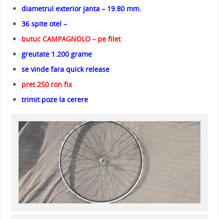
diametrul exterior janta – 19.80 mm.
36 spite otel –
butuc CAMPAGNOLO – pe filet
greutate 1.200 grame
se vinde fara quick release
pret 250 ron fix
trimit poze la cerere