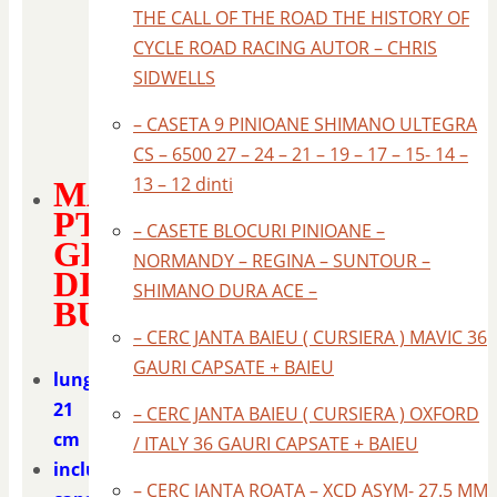
THE CALL OF THE ROAD THE HISTORY OF
CYCLE ROAD RACING AUTOR – CHRIS
SIDWELLS
– CASETA 9 PINIOANE SHIMANO ULTEGRA
CS – 6500 27 – 24 – 21 – 19 – 17 – 15- 14 –
13 – 12 dinti
MANSOANE
PT
– CASETE BLOCURI PINIOANE –
GHIDON
NORMANDY – REGINA – SUNTOUR –
DIN
SHIMANO DURA ACE –
BURETE
– CERC JANTA BAIEU ( CURSIERA ) MAVIC 36
GAURI CAPSATE + BAIEU
lungime
21
– CERC JANTA BAIEU ( CURSIERA ) OXFORD
cm
/ ITALY 36 GAURI CAPSATE + BAIEU
include
– CERC JANTA ROATA – XCD ASYM- 27.5 MM