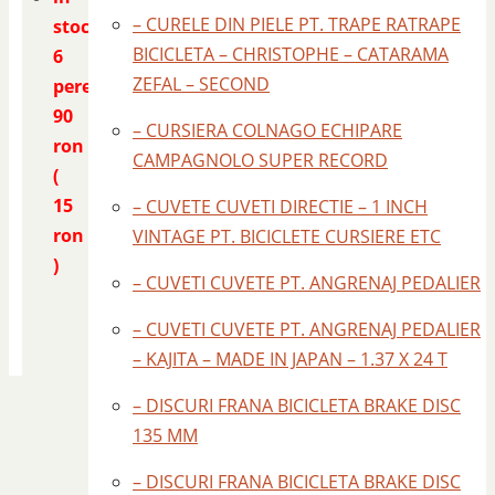
– CURELE DIN PIELE PT. TRAPE RATRAPE
stoc
BICICLETA – CHRISTOPHE – CATARAMA
6
ZEFAL – SECOND
perechi
90
– CURSIERA COLNAGO ECHIPARE
ron
CAMPAGNOLO SUPER RECORD
(
15
– CUVETE CUVETI DIRECTIE – 1 INCH
ron
VINTAGE PT. BICICLETE CURSIERE ETC
)
– CUVETI CUVETE PT. ANGRENAJ PEDALIER
– CUVETI CUVETE PT. ANGRENAJ PEDALIER
– KAJITA – MADE IN JAPAN – 1.37 X 24 T
– DISCURI FRANA BICICLETA BRAKE DISC
135 MM
– DISCURI FRANA BICICLETA BRAKE DISC