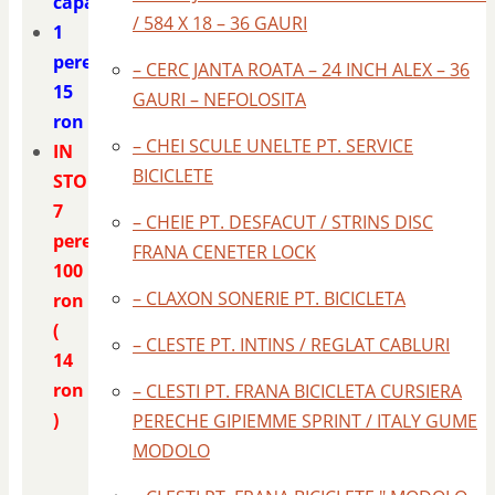
capacele
/ 584 X 18 – 36 GAURI
1
pereche
– CERC JANTA ROATA – 24 INCH ALEX – 36
15
GAURI – NEFOLOSITA
ron
– CHEI SCULE UNELTE PT. SERVICE
IN
BICICLETE
STOC
7
– CHEIE PT. DESFACUT / STRINS DISC
perechi
FRANA CENETER LOCK
100
– CLAXON SONERIE PT. BICICLETA
ron
(
– CLESTE PT. INTINS / REGLAT CABLURI
14
ron
– CLESTI PT. FRANA BICICLETA CURSIERA
)
PERECHE GIPIEMME SPRINT / ITALY GUME
MODOLO