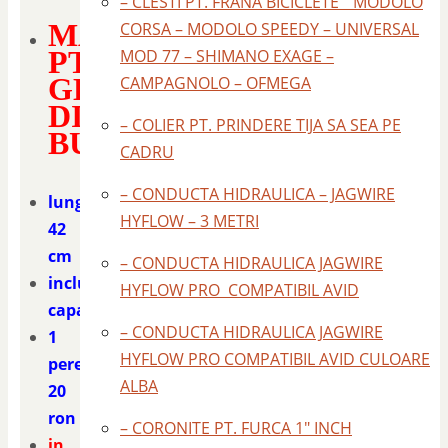
– CLESTI PT. FRANA BICICLETE " MODOLO
MANSOANE
CORSA – MODOLO SPEEDY – UNIVERSAL
PT
MOD 77 – SHIMANO EXAGE –
GHIDON
CAMPAGNOLO – OFMEGA
DIN
– COLIER PT. PRINDERE TIJA SA SEA PE
BURETE
CADRU
– CONDUCTA HIDRAULICA – JAGWIRE
lungime
HYFLOW – 3 METRI
42
cm
– CONDUCTA HIDRAULICA JAGWIRE
include
HYFLOW PRO COMPATIBIL AVID
capacele
– CONDUCTA HIDRAULICA JAGWIRE
1
HYFLOW PRO COMPATIBIL AVID CULOARE
pereche
ALBA
20
ron
– CORONITE PT. FURCA 1" INCH
in