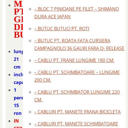
MANSOANE
– BLOC 7 PINIOANE PE FILET – SHIMANO
PT
DURA ACE JAPAN
GHIDON
DIN
– BUTUC BUTUCI PT. ROTI
BURETE
– BUTUC PT. ROATA FATA CURSIERA
CAMPAGNOLO 36 GAURI FARA Q- RELEASE
lungime
21
– CABLU PT. FRANE LUNGIME 180 CM.
cm
– CABLU PT. SCHIMBATOARE – LUNGIME
include
200 CM.
capacele
1
– CABLU PT. SCHIMBATOR LUNGIME 220
pereche
CM.
15
– CABLURI PT. MANETE FRANA BICICLETA
ron
IN
– CABLURI PT. MANETE SCHIMBATOARE