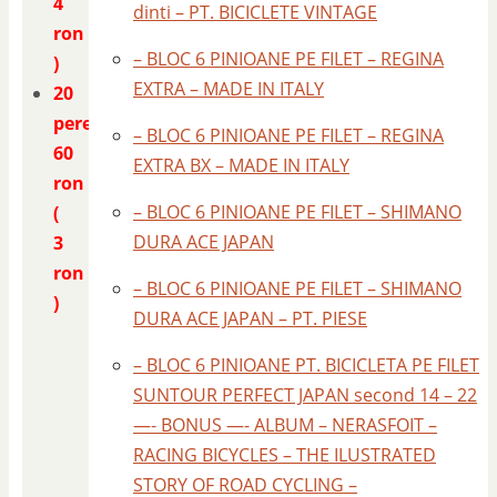
4
dinti – PT. BICICLETE VINTAGE
ron
– BLOC 6 PINIOANE PE FILET – REGINA
)
EXTRA – MADE IN ITALY
20
perechi
– BLOC 6 PINIOANE PE FILET – REGINA
60
EXTRA BX – MADE IN ITALY
ron
– BLOC 6 PINIOANE PE FILET – SHIMANO
(
DURA ACE JAPAN
3
ron
– BLOC 6 PINIOANE PE FILET – SHIMANO
)
DURA ACE JAPAN – PT. PIESE
– BLOC 6 PINIOANE PT. BICICLETA PE FILET
SUNTOUR PERFECT JAPAN second 14 – 22
—- BONUS —- ALBUM – NERASFOIT –
RACING BICYCLES – THE ILUSTRATED
STORY OF ROAD CYCLING –