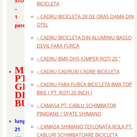
STOC
BICICLETA
–
– CADRU BICICLETA 28 DE ORAS DAMA DIN
1
OTEL
pereche
– CADRU BICICLETA DIN ALUMINIU BASSO
DEVIL FARA FURCA
– CADRU BMX DHS JUMPER ROTI 20 "
MANSOANE
– CADRU CADRURI CADRE BICICLETA
PT
GHIDON
– CADRU FARA FURCA BICICLETA BMX TOP
DIN
BIKE ( PT. ROTI 20 INCH )
BURETE
– CAMASA PT. CABLU SCHIMBATOR
PINIOANE / SPATE SHIMANO
lungime
– CAMASA SHIMANO TEFLONATA ROLA PT.
21
CABLURI SCHIMBATOARE BICICLETA