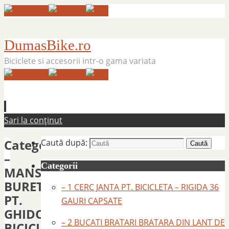
DumasBike.ro
Biciclete si accesorii intr-o gama variata
Sari la conținut
Categorie:
Caută după:
Caută
–
Categorii
MANSOANE
BURETE
– 1 CERC JANTA PT. BICICLETA – RIGIDA 36
PT.
GAURI CAPSATE
GHIDON
– 2 BUCATI BRATARI BRATARA DIN LANT DE
BICICLETA