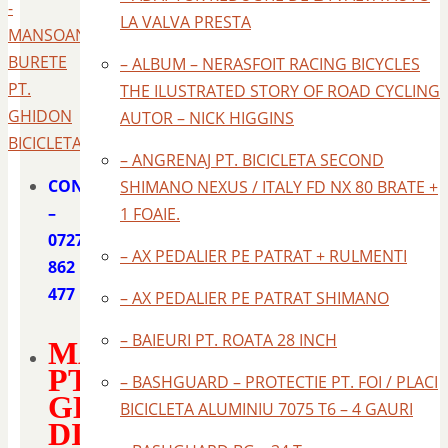
-
LA VALVA PRESTA
MANSOANE
BURETE
– ALBUM – NERASFOIT RACING BICYCLES
PT.
THE ILUSTRATED STORY OF ROAD CYCLING
GHIDON
AUTOR – NICK HIGGINS
BICICLETA
– ANGRENAJ PT. BICICLETA SECOND
CONTACT
SHIMANO NEXUS / ITALY FD NX 80 BRATE +
–
1 FOAIE.
0727
– AX PEDALIER PE PATRAT + RULMENTI
862
477
– AX PEDALIER PE PATRAT SHIMANO
– BAIEURI PT. ROATA 28 INCH
MANSOANE
PT
– BASHGUARD – PROTECTIE PT. FOI / PLACI
GHIDON
BICICLETA ALUMINIU 7075 T6 – 4 GAURI
DIN