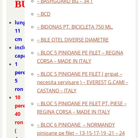
– BASHGUARD BG – 34 T
BURETE
– BCD
lungime
– BIDONAS PT. BICICLETA 750 ML.
11
cm
– BILE OTEL DIVERSE DIAMETRE
include
– BLOC 5 PINIOANE PE FILET – REGINA
capacele
CORSA – MADE IN ITALY
1
pereche
– BLOC 5 PINIOANE PE FILET ( gripat –
5
necesita servisare ) – EVEREST G.CAMI –
ron
CASTANO – ITALY
10
– BLOC 5 PINIOANE PE FILET PT. PIESE –
perechi
REGINA CORSA – MADE IN ITALY
40
ron
– BLOC 6 PINIOANE – NORMANDY
(
pinioane pe filet – 13-15-17-19 -21 – 24