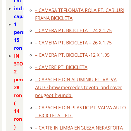
cm
include
– CAMASA TEFLONATA ROLA PT. CABLURI
capacele
FRANA BICICLETA
1
– CAMERA PT. BICICLETA – 24 X 1.75
pereche
15
– CAMERA PT. BICICLETA – 26 X 1.75
ron
– CAMERA PT. BICICLETA -12 X 1.95
IN
STOC
– CAMERE PT. BICICLETA
2
– CAPACELE DIN ALUMINIU PT. VALVA
perechi
AUTO bmw mercedes toyota land rover
28
peugeot hyundai
ron
(
– CAPACELE DIN PLASTIC PT. VALVA AUTO
14
– BICICLETA – ETC
ron
)
– CARTE IN LIMBA ENGLEZA NERASFOITA