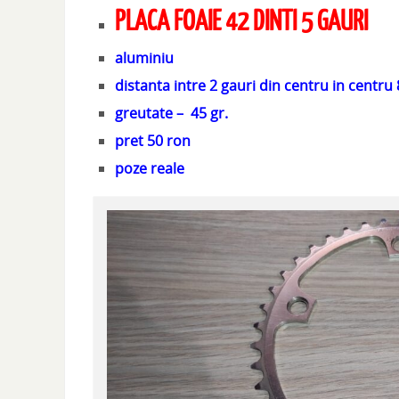
PLACA FOAIE 42 DINTI 5 GAURI
aluminiu
distanta intre 2 gauri din centru in cent
greutate – 45 gr.
pret 50 ron
poze reale