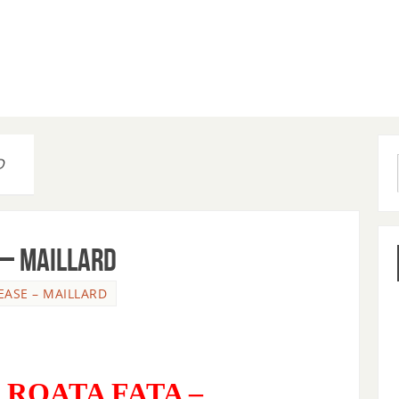
D
 – MAILLARD
EASE – MAILLARD
 ROATA FATA –