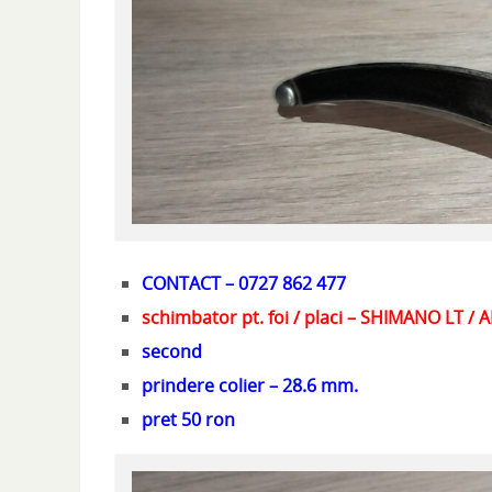
CONTACT – 0727 862 477
schimbator pt. foi / placi – SHIMANO LT /
second
prindere colier – 28.6 mm.
pret 50 ron