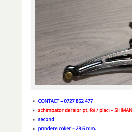
CONTACT – 0727 862 477
schimbator deraior pt. foi / placi – SHIM
second
prindere colier – 28.6 mm.