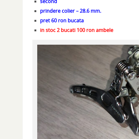
second
prindere colier – 28.6 mm.
pret 60 ron bucata
in stoc 2 bucati 100 ron ambele