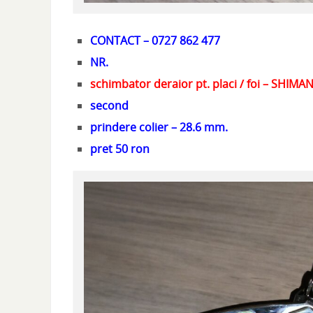
CONTACT – 0727 862 477
NR.
schimbator deraior pt. placi / foi – SHIM
second
prindere colier – 28.6 mm.
pret 50 ron