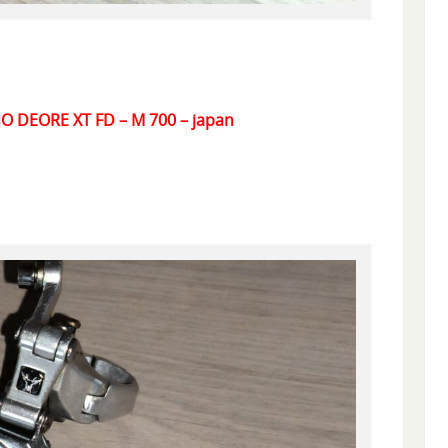
ANO DEORE XT FD – M 700 – japan