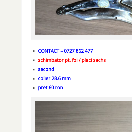
CONTACT – 0727 862 477
schimbator pt. foi / placi sachs
second
colier 28.6 mm
pret 60 ron