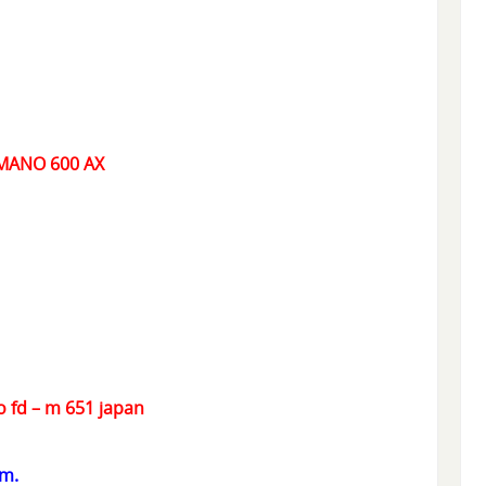
IMANO 600 AX
o fd – m 651 japan
mm.