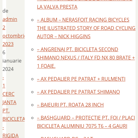
LA VALVA PRESTA
de
admin
– ALBUM – NERASFOIT RACING BICYCLES
2
THE ILUSTRATED STORY OF ROAD CYCLING
octombrie
AUTOR – NICK HIGGINS
2023
– ANGRENAJ PT. BICICLETA SECOND
6
SHIMANO NEXUS / ITALY FD NX 80 BRATE +
ianuarie
1 FOAIE.
2024
-
– AX PEDALIER PE PATRAT + RULMENTI
1
– AX PEDALIER PE PATRAT SHIMANO
CERC
JANTA
– BAIEURI PT. ROATA 28 INCH
PT.
– BASHGUARD – PROTECTIE PT. FOI / PLACI
BICICLETA
BICICLETA ALUMINIU 7075 T6 – 4 GAURI
-
RIGIDA