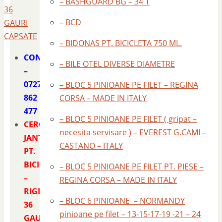
– BASHGUARD BG – 34 T
36
– BCD
GAURI
CAPSATE
– BIDONAS PT. BICICLETA 750 ML.
CONTACT
– BILE OTEL DIVERSE DIAMETRE
–
0727
– BLOC 5 PINIOANE PE FILET – REGINA
862
CORSA – MADE IN ITALY
477
– BLOC 5 PINIOANE PE FILET ( gripat –
CERC
necesita servisare ) – EVEREST G.CAMI –
JANTA
CASTANO – ITALY
PT.
BICICLETA
– BLOC 5 PINIOANE PE FILET PT. PIESE –
–
REGINA CORSA – MADE IN ITALY
RIGIDA
– BLOC 6 PINIOANE – NORMANDY
36
pinioane pe filet – 13-15-17-19 -21 – 24
GAURI