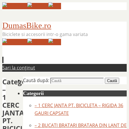
DumasBike.ro
Biciclete si accesorii intr-o gama variata
Sari la conținut
Categorie:
Caută după:
Caută
–
Categorii
1
CERC
– 1 CERC JANTA PT. BICICLETA – RIGIDA 36
JANTA
GAURI CAPSATE
PT.
– 2 BUCATI BRATARI BRATARA DIN LANT DE
BICICLETA