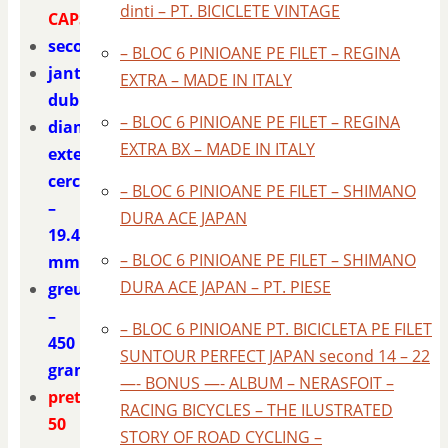
dinti – PT. BICICLETE VINTAGE
CAPSATE
second
– BLOC 6 PINIOANE PE FILET – REGINA
janta
EXTRA – MADE IN ITALY
dubla
– BLOC 6 PINIOANE PE FILET – REGINA
diametru
EXTRA BX – MADE IN ITALY
exterior
cerc
– BLOC 6 PINIOANE PE FILET – SHIMANO
–
DURA ACE JAPAN
19.40
– BLOC 6 PINIOANE PE FILET – SHIMANO
mm.
DURA ACE JAPAN – PT. PIESE
greutate
–
– BLOC 6 PINIOANE PT. BICICLETA PE FILET
450
SUNTOUR PERFECT JAPAN second 14 – 22
grame
—- BONUS —- ALBUM – NERASFOIT –
pret
RACING BICYCLES – THE ILUSTRATED
50
STORY OF ROAD CYCLING –