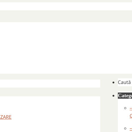
Caută
Catego
–
IZARE