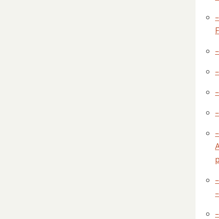
–
–
–
–