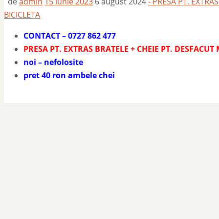
de
admin
15 iunie 2023
6 august 2024
- PRESA PT. EXTR
BICICLETA
CONTACT – 0727 862 477
PRESA PT. EXTRAS BRATELE + CHEIE PT. DESFACU
noi – nefolosite
pret 40 ron ambele chei