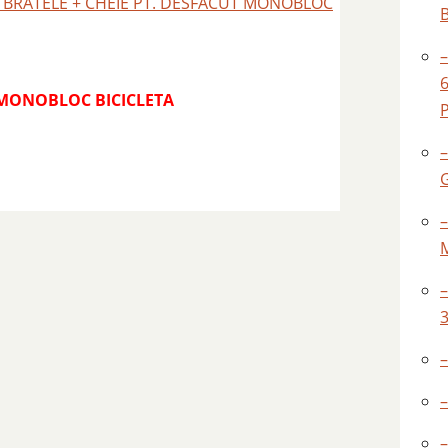
AS BRATELE + CHEIE PT. DESFACUT MONOBLOC
T MONOBLOC BICICLETA
–
–