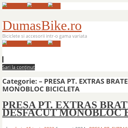
DumasBike.ro
Biciclete si accesorii intr-o gama variata
Sari la conținut
Categorie:
– PRESA PT. EXTRAS BRATE
MONOBLOC BICICLETA
PRESA PT. EXTRAS BRAT
DESFACUT MONOBLOC B