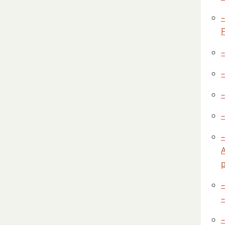
–
–
–
–