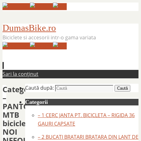
DumasBike.ro
Biciclete si accesorii intr-o gama variata
Sari la conținut
Categorie:
Caută după:
Caută
–
Categorii
PANTOFI
MTB
– 1 CERC JANTA PT. BICICLETA – RIGIDA 36
bicicleta
GAURI CAPSATE
NOI
– 2 BUCATI BRATARI BRATARA DIN LANT DE
NEFOLOSITI