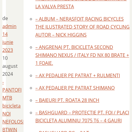
LA VALVA PRESTA
de
– ALBUM – NERASFOIT RACING BICYCLES
admin
THE ILUSTRATED STORY OF ROAD CYCLING
14
AUTOR – NICK HIGGINS
iunie
– ANGRENAJ PT. BICICLETA SECOND
2023
SHIMANO NEXUS / ITALY FD NX 80 BRATE +
10
1 FOAIE.
august
2024
– AX PEDALIER PE PATRAT + RULMENTI
-
– AX PEDALIER PE PATRAT SHIMANO
PANTOFI
MTB
– BAIEURI PT. ROATA 28 INCH
bicicleta
– BASHGUARD – PROTECTIE PT. FOI / PLACI
NOI
BICICLETA ALUMINIU 7075 T6 – 4 GAURI
NEFOLOSITI
BTWIN