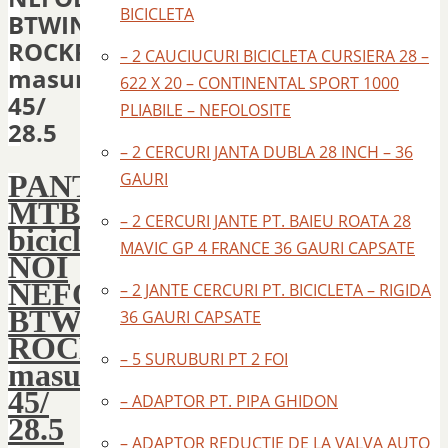
BICICLETA
BTWIN
ROCKRIDER
– 2 CAUCIUCURI BICICLETA CURSIERA 28 –
masura
622 X 20 – CONTINENTAL SPORT 1000
45/
PLIABILE – NEFOLOSITE
28.5
– 2 CERCURI JANTA DUBLA 28 INCH – 36
PANTOFI
GAURI
MTB
– 2 CERCURI JANTE PT. BAIEU ROATA 28
bicicleta
MAVIC GP 4 FRANCE 36 GAURI CAPSATE
NOI
NEFOLOSITI
– 2 JANTE CERCURI PT. BICICLETA – RIGIDA
BTWIN
36 GAURI CAPSATE
ROCKRIDER
– 5 SURUBURI PT 2 FOI
masura
45/
– ADAPTOR PT. PIPA GHIDON
28.5
– ADAPTOR REDUCTIE DE LA VALVA AUTO