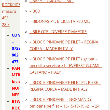
– BASHGUARD BG – 34 T
ROCKRIDER
– BCD
masura
45/
– BIDONAS PT. BICICLETA 750 ML.
28.5
– BILE OTEL DIVERSE DIAMETRE
CONTACT
–
– BLOC 5 PINIOANE PE FILET – REGINA
0727
CORSA – MADE IN ITALY
862
– BLOC 5 PINIOANE PE FILET ( gripat –
477
necesita servisare ) – EVEREST G.CAMI –
PANTOFI
CASTANO – ITALY
MTB
bicicleta
– BLOC 5 PINIOANE PE FILET PT. PIESE –
NOI
REGINA CORSA – MADE IN ITALY
NEFOLOSITI
– BLOC 6 PINIOANE – NORMANDY
BTWIN
pinioane pe filet – 13-15-17-19 -21 – 24
ROCKRIDER