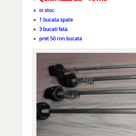
in stoc
1 bucata spate
3 bucati fata
pret 50 ron bucata