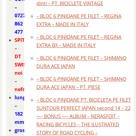
dinti – PT. BICICLETE VINTAGE
–
0727
– BLOC 6 PINIOANE PE FILET – REGINA
862
EXTRA – MADE IN ITALY
477
– BLOC 6 PINIOANE PE FILET – REGINA
SPITE
EXTRA BX – MADE IN ITALY
–
DT
– BLOC 6 PINIOANE PE FILET – SHIMANO
SWISS
DURA ACE JAPAN
noi
– BLOC 6 PINIOANE PE FILET – SHIMANO
–
DURA ACE JAPAN – PT. PIESE
nefolosite
lungime
– BLOC 6 PINIOANE PT. BICICLETA PE FILET
–
SUNTOUR PERFECT JAPAN second 14 – 22
182
—- BONUS —- ALBUM – NERASFOIT –
mm.
RACING BICYCLES – THE ILUSTRATED
grosime
STORY OF ROAD CYCLING –