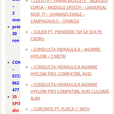
– CLESTI PT. FRANA BICICLETE " MODOLO
–
CORSA – MODOLO SPEEDY – UNIVERSAL
2
MOD 77 – SHIMANO EXAGE –
mm.
CAMPAGNOLO – OFMEGA
pret
– COLIER PT. PRINDERE TIJA SA SEA PE
30
CADRU
ron
– CONDUCTA HIDRAULICA – JAGWIRE
HYFLOW – 3 METRI
CONTACT
– CONDUCTA HIDRAULICA JAGWIRE
–
HYFLOW PRO COMPATIBIL AVID
0727
862
– CONDUCTA HIDRAULICA JAGWIRE
477
HYFLOW PRO COMPATIBIL AVID CULOARE
35
ALBA
SPITE
– CORONITE PT. FURCA 1" INCH
din