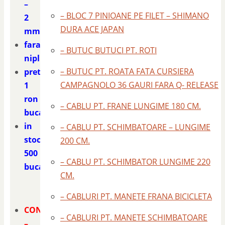
–
– BLOC 7 PINIOANE PE FILET – SHIMANO
2
DURA ACE JAPAN
mm.
fara
– BUTUC BUTUCI PT. ROTI
niplu
– BUTUC PT. ROATA FATA CURSIERA
pret
CAMPAGNOLO 36 GAURI FARA Q- RELEASE
1
ron
– CABLU PT. FRANE LUNGIME 180 CM.
bucata
in
– CABLU PT. SCHIMBATOARE – LUNGIME
stoc
200 CM.
500
– CABLU PT. SCHIMBATOR LUNGIME 220
bucati
CM.
– CABLURI PT. MANETE FRANA BICICLETA
CONTACT
– CABLURI PT. MANETE SCHIMBATOARE
–