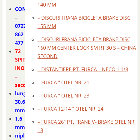
140 MM
CONTACT
–
– DISCURI FRANA BICICLETA BRAKE DISC
0727
155 MM
862
– DISCURI FRANA BICICLETA BRAKE DISC
477
160 MM CENTER LOCK SM RT 30 S – CHINA
72
SECOND
SPITE
INOX
– DISTANTIERE PT. FURCA – NECO 1.1/8
–
– FURCA ″ OTEL NR. 21
second
lungime
– FURCA ″ OTEL NR. 23
30.6
– FURCA 12-14 ″ OTEL NR. 24
mm.
1.6
– FURCA 26″ PT. FRANE V- BRAKE OTEL NR.
mm.
18
niplu