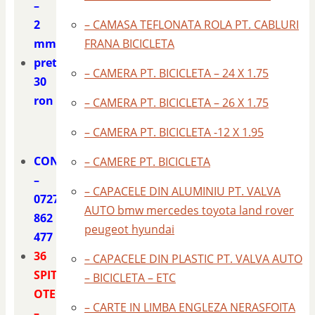
–
2
– CAMASA TEFLONATA ROLA PT. CABLURI
mm.
FRANA BICICLETA
pret
– CAMERA PT. BICICLETA – 24 X 1.75
30
ron
– CAMERA PT. BICICLETA – 26 X 1.75
– CAMERA PT. BICICLETA -12 X 1.95
CONTACT
– CAMERE PT. BICICLETA
–
– CAPACELE DIN ALUMINIU PT. VALVA
0727
AUTO bmw mercedes toyota land rover
862
peugeot hyundai
477
36
– CAPACELE DIN PLASTIC PT. VALVA AUTO
SPITE
– BICICLETA – ETC
OTEL
– CARTE IN LIMBA ENGLEZA NERASFOITA
–