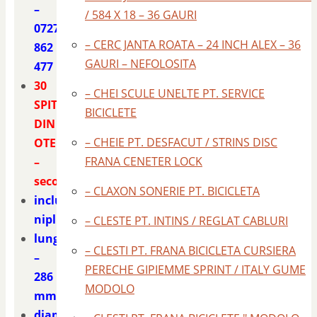
–
/ 584 X 18 – 36 GAURI
0727
– CERC JANTA ROATA – 24 INCH ALEX – 36
862
GAURI – NEFOLOSITA
477
30
– CHEI SCULE UNELTE PT. SERVICE
SPITE
BICICLETE
DIN
– CHEIE PT. DESFACUT / STRINS DISC
OTEL
FRANA CENETER LOCK
–
second
– CLAXON SONERIE PT. BICICLETA
include
niplu
– CLESTE PT. INTINS / REGLAT CABLURI
lungime
– CLESTI PT. FRANA BICICLETA CURSIERA
–
PERECHE GIPIEMME SPRINT / ITALY GUME
286
MODOLO
mm.
diametrul