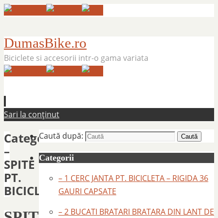
DumasBike.ro
Biciclete si accesorii intr-o gama variata
Sari la conținut
Categorie:
Caută după:
Caută
–
Categorii
SPITE
PT.
– 1 CERC JANTA PT. BICICLETA – RIGIDA 36
BICICLETA
GAURI CAPSATE
– 2 BUCATI BRATARI BRATARA DIN LANT DE
SPITE