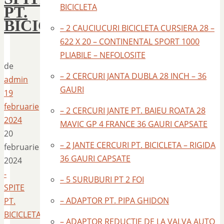
BICICLETA
PT.
BICICLETA
– 2 CAUCIUCURI BICICLETA CURSIERA 28 –
622 X 20 – CONTINENTAL SPORT 1000
PLIABILE – NEFOLOSITE
de
– 2 CERCURI JANTA DUBLA 28 INCH – 36
admin
GAURI
19
februarie
– 2 CERCURI JANTE PT. BAIEU ROATA 28
2024
MAVIC GP 4 FRANCE 36 GAURI CAPSATE
20
– 2 JANTE CERCURI PT. BICICLETA – RIGIDA
februarie
36 GAURI CAPSATE
2024
-
– 5 SURUBURI PT 2 FOI
SPITE
– ADAPTOR PT. PIPA GHIDON
PT.
BICICLETA
– ADAPTOR REDUCTIE DE LA VALVA AUTO