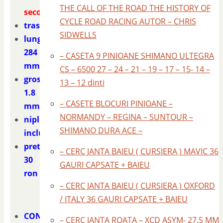
THE CALL OF THE ROAD THE HISTORY OF
second
CYCLE ROAD RACING AUTOR – CHRIS
trase
SIDWELLS
lungime
284
– CASETA 9 PINIOANE SHIMANO ULTEGRA
mm.
CS – 6500 27 – 24 – 21 – 19 – 17 – 15- 14 –
grosime
13 – 12 dinti
1.8
– CASETE BLOCURI PINIOANE –
mm.
NORMANDY – REGINA – SUNTOUR –
niplu
SHIMANO DURA ACE –
inclus
pret
– CERC JANTA BAIEU ( CURSIERA ) MAVIC 36
30
GAURI CAPSATE + BAIEU
ron
– CERC JANTA BAIEU ( CURSIERA ) OXFORD
/ ITALY 36 GAURI CAPSATE + BAIEU
CONTACT
– CERC JANTA ROATA – XCD ASYM- 27.5 MM