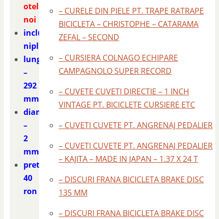
otel
– CURELE DIN PIELE PT. TRAPE RATRAPE
noi
BICICLETA – CHRISTOPHE – CATARAMA
include
ZEFAL – SECOND
niplu
– CURSIERA COLNAGO ECHIPARE
lungime
CAMPAGNOLO SUPER RECORD
–
292
– CUVETE CUVETI DIRECTIE – 1 INCH
mm.
VINTAGE PT. BICICLETE CURSIERE ETC
diametrul
–
– CUVETI CUVETE PT. ANGRENAJ PEDALIER
2
– CUVETI CUVETE PT. ANGRENAJ PEDALIER
mm.
– KAJITA – MADE IN JAPAN – 1.37 X 24 T
pret
40
– DISCURI FRANA BICICLETA BRAKE DISC
ron
135 MM
– DISCURI FRANA BICICLETA BRAKE DISC