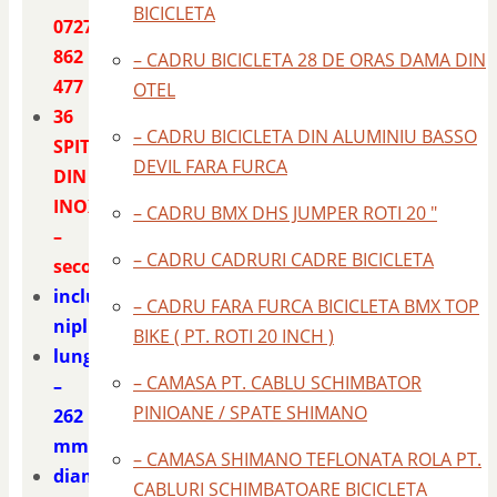
BICICLETA
0727
862
– CADRU BICICLETA 28 DE ORAS DAMA DIN
477
OTEL
36
– CADRU BICICLETA DIN ALUMINIU BASSO
SPITE
DEVIL FARA FURCA
DIN
INOX
– CADRU BMX DHS JUMPER ROTI 20 "
–
– CADRU CADRURI CADRE BICICLETA
second
include
– CADRU FARA FURCA BICICLETA BMX TOP
niplu
BIKE ( PT. ROTI 20 INCH )
lungime
– CAMASA PT. CABLU SCHIMBATOR
–
PINIOANE / SPATE SHIMANO
262
mm.
– CAMASA SHIMANO TEFLONATA ROLA PT.
diametrul
CABLURI SCHIMBATOARE BICICLETA