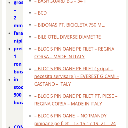
– BASHGUARD BG – 34 T
grosime
–
– BCD
2
– BIDONAS PT. BICICLETA 750 ML.
mm.
fara
– BILE OTEL DIVERSE DIAMETRE
niplu
pret
– BLOC 5 PINIOANE PE FILET – REGINA
1
CORSA – MADE IN ITALY
ron
– BLOC 5 PINIOANE PE FILET ( gripat –
bucata
necesita servisare ) – EVEREST G.CAMI –
in
CASTANO – ITALY
stoc
500
– BLOC 5 PINIOANE PE FILET PT. PIESE –
bucati
REGINA CORSA – MADE IN ITALY
– BLOC 6 PINIOANE – NORMANDY
pinioane pe filet – 13-15-17-19 -21 – 24
CONTACT