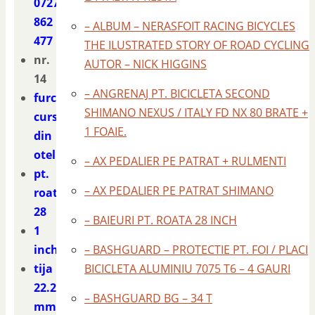
0727
862
– ALBUM – NERASFOIT RACING BICYCLES
477
THE ILUSTRATED STORY OF ROAD CYCLING
nr.
AUTOR – NICK HIGGINS
14
– ANGRENAJ PT. BICICLETA SECOND
furca
SHIMANO NEXUS / ITALY FD NX 80 BRATE +
cursiera
1 FOAIE.
din
otel
– AX PEDALIER PE PATRAT + RULMENTI
pt.
– AX PEDALIER PE PATRAT SHIMANO
roata
28
– BAIEURI PT. ROATA 28 INCH
1
inch
– BASHGUARD – PROTECTIE PT. FOI / PLACI
tija
BICICLETA ALUMINIU 7075 T6 – 4 GAURI
22.2
– BASHGUARD BG – 34 T
mm.