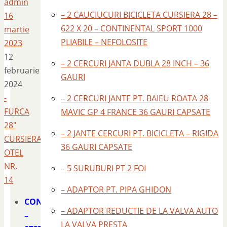
admin
– 2 CAUCIUCURI BICICLETA CURSIERA 28 –
16
622 X 20 – CONTINENTAL SPORT 1000
martie
PLIABILE – NEFOLOSITE
2023
12
– 2 CERCURI JANTA DUBLA 28 INCH – 36
februarie
GAURI
2024
-
– 2 CERCURI JANTE PT. BAIEU ROATA 28
FURCA
MAVIC GP 4 FRANCE 36 GAURI CAPSATE
28″
– 2 JANTE CERCURI PT. BICICLETA – RIGIDA
CURSIERA
36 GAURI CAPSATE
OTEL
NR.
– 5 SURUBURI PT 2 FOI
14
– ADAPTOR PT. PIPA GHIDON
CONTACT
– ADAPTOR REDUCTIE DE LA VALVA AUTO
–
LA VALVA PRESTA