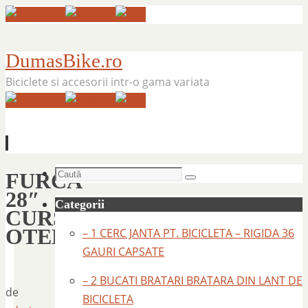
DumasBike.ro
Biciclete si accesorii intr-o gama variata
Sari
Caută
FURCA
la
Caută
după:
28″
conținut
Categorii
CURSIERA
OTEL
– 1 CERC JANTA PT. BICICLETA – RIGIDA 36
GAURI CAPSATE
– 2 BUCATI BRATARI BRATARA DIN LANT DE
de
BICICLETA