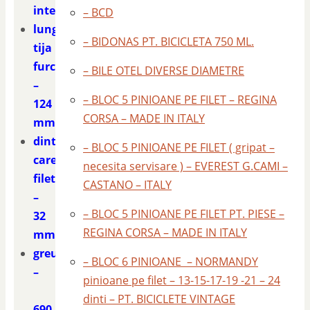
interior
– BCD
lungime
– BIDONAS PT. BICICLETA 750 ML.
tija
furca
– BILE OTEL DIVERSE DIAMETRE
–
– BLOC 5 PINIOANE PE FILET – REGINA
124
CORSA – MADE IN ITALY
mm.
dintre
– BLOC 5 PINIOANE PE FILET ( gripat –
care
necesita servisare ) – EVEREST G.CAMI –
filet
CASTANO – ITALY
–
– BLOC 5 PINIOANE PE FILET PT. PIESE –
32
REGINA CORSA – MADE IN ITALY
mm.
greutate
– BLOC 6 PINIOANE – NORMANDY
–
pinioane pe filet – 13-15-17-19 -21 – 24
dinti – PT. BICICLETE VINTAGE
690