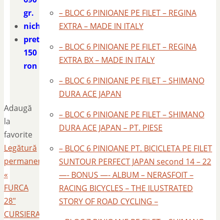
gr.
– BLOC 6 PINIOANE PE FILET – REGINA
nichelata
EXTRA – MADE IN ITALY
pret
– BLOC 6 PINIOANE PE FILET – REGINA
150
EXTRA BX – MADE IN ITALY
ron
– BLOC 6 PINIOANE PE FILET – SHIMANO
DURA ACE JAPAN
Adaugă
– BLOC 6 PINIOANE PE FILET – SHIMANO
la
DURA ACE JAPAN – PT. PIESE
favorite
Legătură
– BLOC 6 PINIOANE PT. BICICLETA PE FILET
permanentă
.
SUNTOUR PERFECT JAPAN second 14 – 22
«
—- BONUS —- ALBUM – NERASFOIT –
FURCA
RACING BICYCLES – THE ILUSTRATED
28″
STORY OF ROAD CYCLING –
CURSIERA