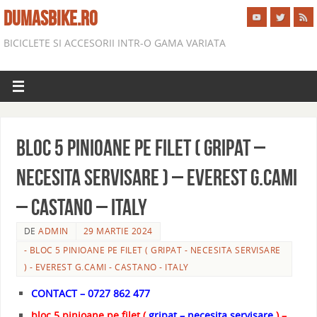
DUMASBIKE.RO
BICICLETE SI ACCESORII INTR-O GAMA VARIATA
bloc 5 pinioane pe filet ( gripat –
necesita servisare ) – EVEREST G.CAMI
– CASTANO – ITALY
DE
ADMIN
29 MARTIE 2024
- BLOC 5 PINIOANE PE FILET ( GRIPAT - NECESITA SERVISARE
) - EVEREST G.CAMI - CASTANO - ITALY
CONTACT – 0727 862 477
bloc 5 pinioane pe filet (
gripat – necesita servisare
) –