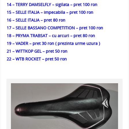
14 – TERRY DAMSELFLY – sigilata – pret 100 ron
15 – SELLE ITALIA – impecabila – pret 100 ron
16 – SELLE ITALIA – pret 80 ron
17 – SELLE BASSANO COMPETITION – pret 100 ron
18 – PRYMA TRABSAT – cu arcuri – pret 80 ron
19 – VADER – pret 30 ron ( prezinta urme uzura )
21 – WITTKOP GEL – pret 50 ron
22 – WTB ROCKET – pret 50 ron